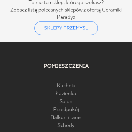
To nie ten sklep, którego szukasz?
Zobacz listę polecanych sklepów z ofertą Ceramiki
Paradyż
SKLEPY PRZEMYŚL
POMIESZCZENIA
Kuchnia
Łazienka
Salon
Przedpokój
Balkon i taras
Schody