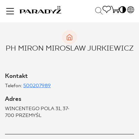
PL
EN
INSPIRACJE
SK
Po
PH MIRON MIROSLAW JURKIEWICZ
DE
S
UK
S
PRODUKTY
RU
K
Kontakt
Telefon:
500207989
KOLEKCJE
Adres
WINCENTEGO POLA 31, 37-
DLA BIZNESU
700 PRZEMYŚL