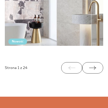
Nowość
Strona
1
z 24