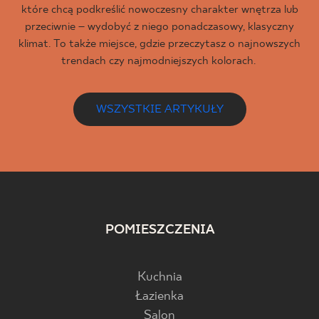
które chcą podkreślić nowoczesny charakter wnętrza lub
przeciwnie – wydobyć z niego ponadczasowy, klasyczny
klimat. To także miejsce, gdzie przeczytasz o najnowszych
trendach czy najmodniejszych kolorach.
WSZYSTKIE ARTYKUŁY
POMIESZCZENIA
Kuchnia
Łazienka
Salon