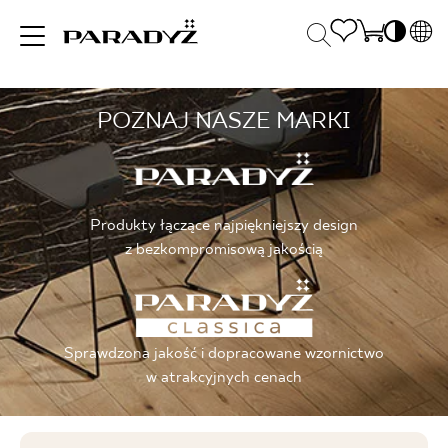
PL
EN
POZNAJ NASZE MARKI
INSPIRACJE
SK
Po
DE
S
UK
S
PRODUKTY
RU
K
Produkty łączące najpiękniejszy design
z bezkompromisową jakością
KOLEKCJE
Sprawdzona jakość i dopracowane wzornictwo
DLA BIZNESU
w atrakcyjnych cenach