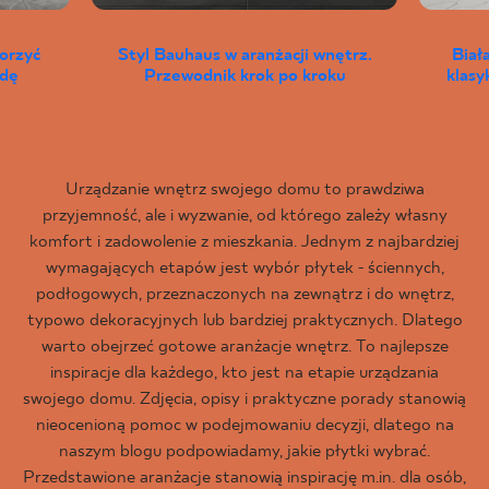
worzyć
Styl Bauhaus w aranżacji wnętrz.
Biał
wdę
Przewodnik krok po kroku
klas
Urządzanie wnętrz swojego domu to prawdziwa
przyjemność, ale i wyzwanie, od którego zależy własny
komfort i zadowolenie z mieszkania. Jednym z najbardziej
wymagających etapów jest wybór płytek - ściennych,
podłogowych, przeznaczonych na zewnątrz i do wnętrz,
typowo dekoracyjnych lub bardziej praktycznych. Dlatego
warto obejrzeć gotowe aranżacje wnętrz. To najlepsze
inspiracje dla każdego, kto jest na etapie urządzania
swojego domu. Zdjęcia, opisy i praktyczne porady stanowią
nieocenioną pomoc w podejmowaniu decyzji, dlatego na
naszym blogu podpowiadamy, jakie płytki wybrać.
Przedstawione aranżacje stanowią inspirację m.in. dla osób,