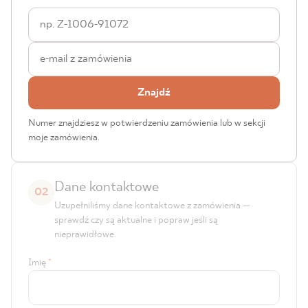
BLOG
GDZIE KUPIĆ
Znajdź
O NAS
Numer znajdziesz w potwierdzeniu zamówienia lub w sekcji
KARIERA
moje zamówienia.
Dane kontaktowe
MÓJ PROFIL
02
Uzupełniliśmy dane kontaktowe z zamówienia —
sprawdź czy są aktualne i popraw jeśli są
KONTAKT
nieprawidłowe.
Imię
*
PL
EN
SK
DE
UK
RU