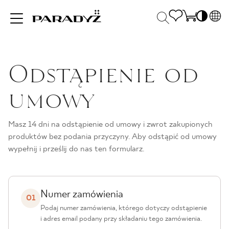
PL
EN
Odstąpienie od
INSPIRACJE
SK
Po
DE
S
umowy
UK
S
PRODUKTY
RU
K
Masz 14 dni na odstąpienie od umowy i zwrot zakupionych
produktów bez podania przyczyny. Aby odstąpić od umowy
KOLEKCJE
wypełnij i prześlij do nas ten formularz.
DLA BIZNESU
Numer zamówienia
01
Podaj numer zamówienia, którego dotyczy odstąpienie
i adres email podany przy składaniu tego zamówienia.