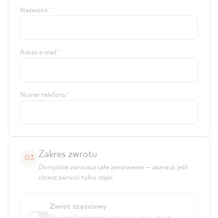
Nazwisko
*
Adres e-mail
*
Numer telefonu
*
Zakres zwrotu
03
Domyślnie zwracasz całe zamówienie — zaznacz, jeśli
chcesz zwrócić tylko część
Zwrot częściowy
Wybierz konkretne produkty i ilości, które