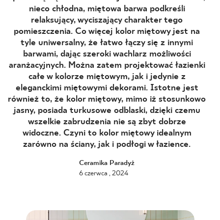
nieco chłodna, miętowa barwa podkreśli
BLOG
relaksujący, wyciszający charakter tego
pomieszczenia. Co więcej kolor miętowy jest na
tyle uniwersalny, że łatwo łączy się z innymi
GDZIE KUPIĆ
barwami, dając szeroki wachlarz możliwości
aranżacyjnych. Można zatem projektować łazienki
O NAS
całe w kolorze miętowym, jak i jedynie z
eleganckimi miętowymi dekorami. Istotne jest
KARIERA
również to, że kolor miętowy, mimo iż stosunkowo
jasny, posiada turkusowe odblaski, dzięki czemu
wszelkie zabrudzenia nie są zbyt dobrze
widoczne. Czyni to kolor miętowy idealnym
MÓJ PROFIL
zarówno na ściany, jak i podłogi w łazience.
Ceramika Paradyż
KONTAKT
6 czerwca , 2024
PL
EN
SK
DE
UK
RU