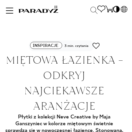
PL
EN
INSPIRACJE
SK
Po
DE
INSPIRACJE
3 min. czytania
S
UK
MIĘTOWA ŁAZIENKA -
S
PRODUKTY
RU
K
ODKRYJ
KOLEKCJE
NAJCIEKAWSZE
ARANŻACJE
DLA BIZNESU
Płytki z kolekcji Neve Creative by Maja
Ganszyniec w kolorze miętowym świetnie
sprawdzą się w nowoczesnej łazience. Stonowana,