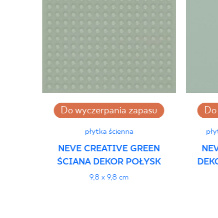
Do wyczerpania zapasu
Do 
płytka ścienna
pły
NEVE CREATIVE GREEN
NEV
ŚCIANA DEKOR POŁYSK
DEKO
9,8 x 9,8 cm