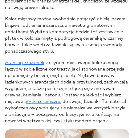
popularność w branży wnętrzarskiej, chociażby ze względu
na swoją uniwersalność.
Kolor miętowy można swobodnie połączyć z bielą, beżem,
brązem, odcieniami szarości, a nawet z granatowymi
dodatkami. Wybitną kompozycją będzie też zestawienie
płytek w kolorze mięty z podłogową ceramiką w czarnej
barwie. Takie wnętrza łazienki są kwintesencją swobody i
ponadczasowego stylu.
Aranżacje łazienek
z użyciem miętowego koloru mogą
łączyć w sobie liczne kontrasty, jak i stonowane przejścia
np. pomiędzy beżem, miętą i bielą. Miętowe barwy w
łazienkowych aranżacjach dodają przytulności, zachwycają
wyglądem, a także perfekcyjnie łączą się z motywami
drewna, kamienia i betonu. Postaw na lekkość i wybierz
miętowe
płytki ceramiczne
do swojej łazienki. To materiał
wykończeniowy wpisujący się niemalże we wszystkie style
aranżacyjne – począwszy od klasycyzmu, a kończąc na
nowości wnętrzarskiej, czyli stylu modern organic.