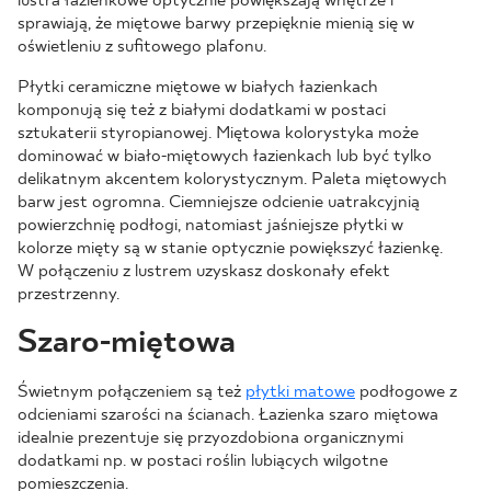
lustra łazienkowe optycznie powiększają wnętrze i
sprawiają, że miętowe barwy przepięknie mienią się w
oświetleniu z sufitowego plafonu.
Płytki ceramiczne miętowe w białych łazienkach
komponują się też z białymi dodatkami w postaci
sztukaterii styropianowej. Miętowa kolorystyka może
dominować w biało-miętowych łazienkach lub być tylko
delikatnym akcentem kolorystycznym. Paleta miętowych
barw jest ogromna. Ciemniejsze odcienie uatrakcyjnią
powierzchnię podłogi, natomiast jaśniejsze płytki w
kolorze mięty są w stanie optycznie powiększyć łazienkę.
W połączeniu z lustrem uzyskasz doskonały efekt
przestrzenny.
Szaro-miętowa
Świetnym połączeniem są też
płytki matowe
podłogowe z
odcieniami szarości na ścianach. Łazienka szaro miętowa
idealnie prezentuje się przyozdobiona organicznymi
dodatkami np. w postaci roślin lubiących wilgotne
pomieszczenia.