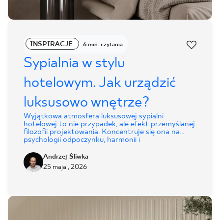
INSPIRACJE
6 min. czytania
Sypialnia w stylu
hotelowym. Jak urządzić
luksusowo wnętrze?
Wyjątkowa atmosfera luksusowej sypialni
hotelowej to nie przypadek, ale efekt przemyślanej
filozofii projektowania. Koncentruje się ona na
psychologii odpoczynku, harmonii i
bezkompromisowej funkcjonalności, a nie na
chwilowych trendach. Te same zasady, oparte na
Andrzej Śliwka
porządku, spójności i inteligentnych rozwiązaniach,
25 maja , 2026
można z powodzeniem zastosować we własnym
domu, tworząc prywatną oazę spokoju.