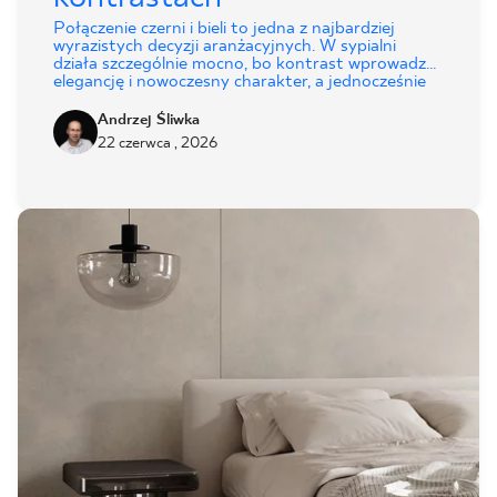
Połączenie czerni i bieli to jedna z najbardziej
wyrazistych decyzji aranżacyjnych. W sypialni
działa szczególnie mocno, bo kontrast wprowadza
elegancję i nowoczesny charakter, a jednocześnie
porządkuje przestrzeń. Taki duet nie wymaga wielu
dodatków. Wystarczy umiejętne operowanie
Andrzej Śliwka
proporcjami, fakturami i światłem, by stworzyć
22 czerwca , 2026
wnętrze o wyjątkowym klimacie.