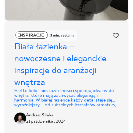
INSPIRACJE
3 min. czytania
Biała łazienka –
nowoczesne i eleganckie
inspiracje do aranżacji
wnętrza
Biel to kolor nieskazitelności i spokoju, idealny do
wnętrz, które mają zachwycać elegancją i
harmonią. W białej łazience każdy detal staje się
wyraźniejszy – od subtelnych kształtów armatury,
po połyskujące powierzchnie płytek. Dzięki
neutralnej barwie łatwo możesz wprowadzić
Andrzej Śliwka
akcenty w dowolnym stylu, od minimalistycznego
21 października , 2024
po glamour.