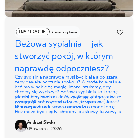
INSPIRACJE
6 min. czytania
Beżowa sypialnia – jak
stworzyć pokój, w którym
naprawdę odpoczniesz?
Czy sypialnia naprawdę musi być biała albo szara,
żeby dawała poczucie spokoju? A może to właśnie
beż ma w sobie tę magię, której szukamy, gdy
chcemy się wyciszyć? Beżowa sypialnia to trochę
jak ulubiony sweter – niby zwykły, a jednak zawsze
Ale czy beż to nie nuda? Czy da się z tego koloru
pasuje. Wchodzisz i od razu masz wrażenie, że
wyciągnąć coś więcej niż tylko „bezpieczną” bazę?
tempo spada o kilka poziomów.
Wbrew pozorom, wcale nie chodzi o monotonię.
Beż może być ciepły, chłodny, piaskowy, kawowy, a
nawet lekko różowy. I w każdym wydaniu daje inne
emocje.
Andrzej Śliwka
09 kwietnia , 2026