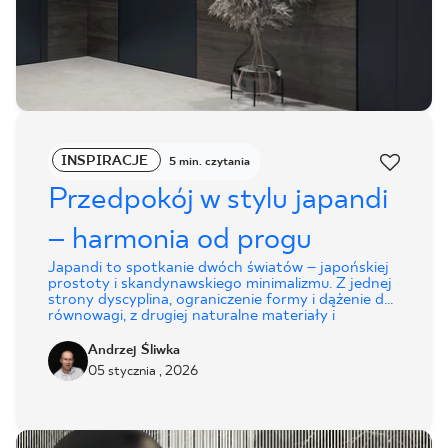
INSPIRACJE
5 min. czytania
Przedpokój w stylu japandi
– harmonia od progu
Japandi to spotkanie dwóch światów – japońskiej
prostoty i skandynawskiego minimalizmu. Z jednej
strony dyscyplina, ograniczenie formy i dążenie do
równowagi, z drugiej naturalne materiały i
przytulne detale. Efektem jest przestrzeń, która
koi zmysły, porządkuje myśli i daje poczucie spokoju
Andrzej Śliwka
już od pierwszego kroku.
05 stycznia , 2026