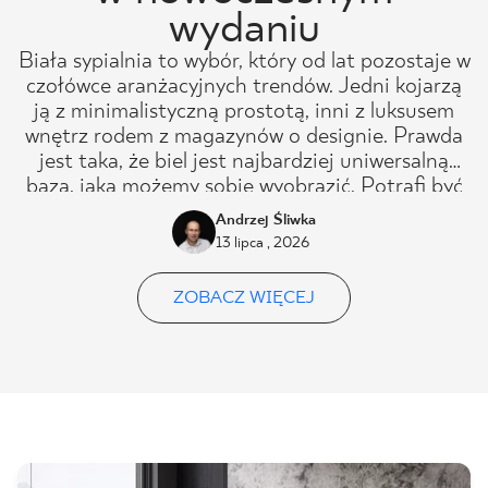
wydaniu
Biała sypialnia to wybór, który od lat pozostaje w
czołówce aranżacyjnych trendów. Jedni kojarzą
ją z minimalistyczną prostotą, inni z luksusem
wnętrz rodem z magazynów o designie. Prawda
jest taka, że biel jest najbardziej uniwersalną
bazą, jaką możemy sobie wyobrazić. Potrafi być
delikatna i przytulna, ale też surowa. To kolor,
Andrzej Śliwka
który nie wychodzi z mody. Zmienia się jedynie
13 lipca , 2026
sposób, w jaki go interpretujemy.
ZOBACZ WIĘCEJ