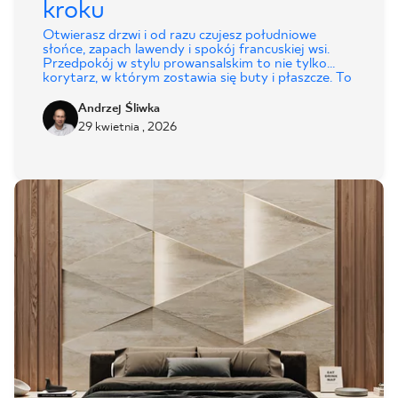
kroku
Otwierasz drzwi i od razu czujesz południowe
słońce, zapach lawendy i spokój francuskiej wsi.
Przedpokój w stylu prowansalskim to nie tylko
korytarz, w którym zostawia się buty i płaszcze. To
pierwsze miejsce, które widzą goście i które już od
progu zdradza charakter domu. Prowansalski
Andrzej Śliwka
klimat łączy w sobie naturalność i rustykalne
29 kwietnia , 2026
detale, a francuska elegancja dodaje mu lekkości.
Dzięki temu nawet małe wnętrze staje się
zapowiedzią pięknej, dopracowanej aranżacji.