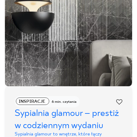
INSPIRACJE
6 min. czytania
Sypialnia glamour – prestiż
w codziennym wydaniu
Sypialnia glamour to wnętrze, które łączy