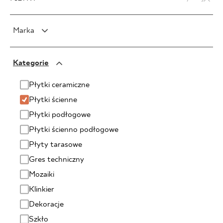
Marka
PARADYŻ
Kategorie
PARADYŻ Classica
SENSES
Płytki ceramiczne
Płytki ścienne
Płytki podłogowe
Płytki ścienno podłogowe
Płyty tarasowe
Gres techniczny
Mozaiki
Klinkier
Dekoracje
Szkło