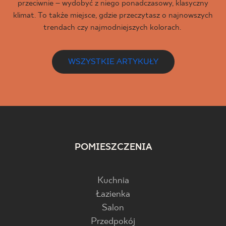
przeciwnie – wydobyć z niego ponadczasowy, klasyczny
klimat. To także miejsce, gdzie przeczytasz o najnowszych
trendach czy najmodniejszych kolorach.
WSZYSTKIE ARTYKUŁY
POMIESZCZENIA
Kuchnia
Łazienka
Salon
Przedpokój