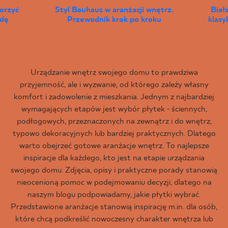
worzyć
Styl Bauhaus w aranżacji wnętrz.
Biał
wdę
Przewodnik krok po kroku
klas
Urządzanie wnętrz swojego domu to prawdziwa
przyjemność, ale i wyzwanie, od którego zależy własny
komfort i zadowolenie z mieszkania. Jednym z najbardziej
wymagających etapów jest wybór płytek - ściennych,
podłogowych, przeznaczonych na zewnątrz i do wnętrz,
typowo dekoracyjnych lub bardziej praktycznych. Dlatego
warto obejrzeć gotowe aranżacje wnętrz. To najlepsze
inspiracje dla każdego, kto jest na etapie urządzania
swojego domu. Zdjęcia, opisy i praktyczne porady stanowią
nieocenioną pomoc w podejmowaniu decyzji, dlatego na
naszym blogu podpowiadamy, jakie płytki wybrać.
Przedstawione aranżacje stanowią inspirację m.in. dla osób,
które chcą podkreślić nowoczesny charakter wnętrza lub