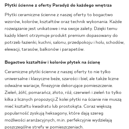
Płytki ścienne z oferty Paradyż do każdego wnętrza
Płytki ceramiczne ścienne z naszej oferty to bogactwo
wzorów, kolorów, kształtów oraz technik wykonania. Każde
rozwiązanie jest unikatowe i ma swoje zalety. Dzięki temu
każdy klient otrzymuje produkt premium dopasowany do
potrzeb łazienki, kuchni, salonu, przedpokoju i holu, schodów,
elewacji, tarasów, balkonów i parapetów.
Bogactwo kształtów i kolorów płytek na ścianę
Ceramiczne płytki ścienne z naszej oferty to nie tylko
uniwersalne i klasyczne beże, szarości i biel, ale także liczne
odważne wariacje, finezyjnie dekorujące pomieszczenie.
Zieleń, żółć, pomarańcz, złoto, róż, czerwień i zieleń to tylko
kilka z licznych propozycji.Z kolei płytki na ścianie nie muszą
mieć kształtu kwadratu lub prostokąta. Coraz większą
popularność zyskują heksagony, które dają szereg
możliwości aranżacyjnych, m.in. perfekcyjnie wydzielają
poszczególne strefy w pomieszczeniach.