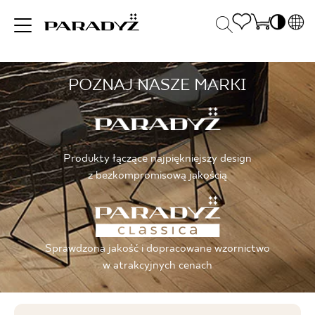
PL
EN
POZNAJ NASZE MARKI
INSPIRACJE
SK
Po
DE
S
UK
S
PRODUKTY
RU
K
Produkty łączące najpiękniejszy design
z bezkompromisową jakością
KOLEKCJE
Sprawdzona jakość i dopracowane wzornictwo
DLA BIZNESU
w atrakcyjnych cenach