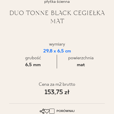
płytka ścienna
BLOG
DUO TONNE BLACK CEGIEŁKA
MAT
GDZIE KUPIĆ
O NAS
wymiary
KARIERA
29,8 x 6,5 cm
grubość
powierzchnia
6,5 mm
mat
MÓJ PROFIL
Cena za m2 brutto
KONTAKT
153,75 zł
PL
EN
SK
DE
UK
RU
PORÓWNAJ