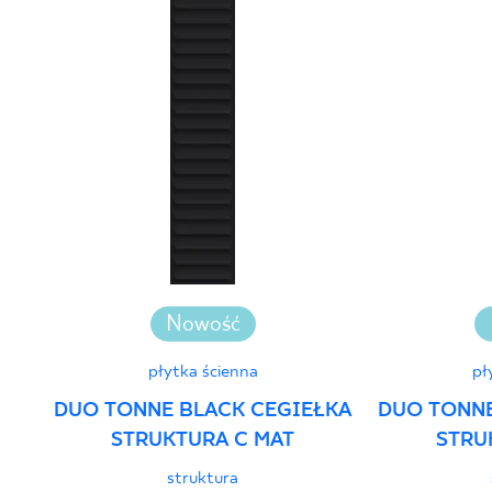
Certyfikat Zgodności Wyrobu z Polską
Normą 45/N/25 - Grupa BIII
PDF 382 KB
Deklaracje właściwości użytkowych
PDF
Nowość
płytka ścienna
pł
DUO TONNE BLACK CEGIEŁKA
DUO TONNE
STRUKTURA C MAT
STRU
struktura