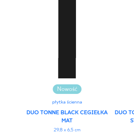
Nowość
płytka ścienna
DUO TONNE BLACK CEGIEŁKA
DUO T
MAT
S
29,8 x 6,5 cm