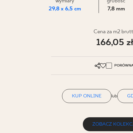
DLA BIZ
wymiary
grubość
29,8 x 6,5 cm
7,8 mm
BLOG
Cena za m2 brut
166,05 z
MÓJ PROFIL
GDZIE KUPIĆ
O NAS
PORÓWNA
KARIERA
KONTAKT
KUP ONLINE
lub
GD
PL
EN
SK
DE
UK
RU
ZOBACZ KOLEKC