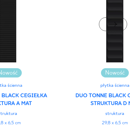
ści użytkowych
PDF
Nowość
Nowość
tka ścienna
płytka ścienna
 BLACK CEGIEŁKA
DUO TONNE BLACK 
TURA A MAT
STRUKTURA D 
struktura
struktura
,8 x 6,5 cm
29,8 x 6,5 cm