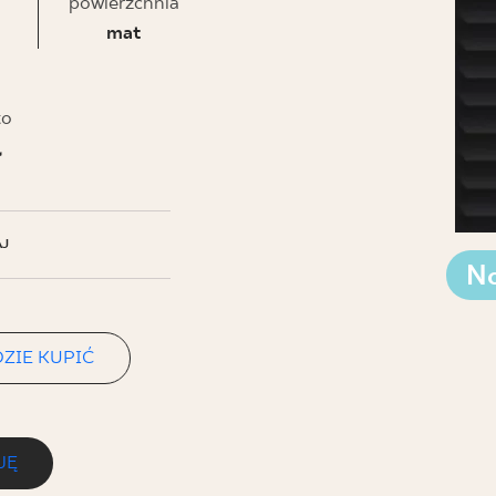
NESU
powierzchnia
mat
FOLLOW US
to
ł
J
N
ZIE KUPIĆ
JĘ