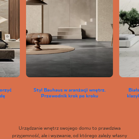
worzyć
Styl Bauhaus w aranżacji wnętrz.
Biał
wdę
Przewodnik krok po kroku
klas
Urządzanie wnętrz swojego domu to prawdziwa
przyjemność, ale i wyzwanie, od którego zależy własny