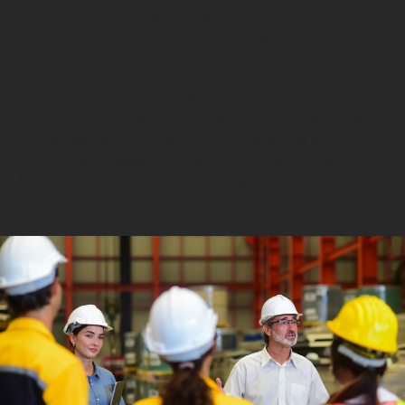
warsztaty i seminaria, na których prezentujemy
BLOG
najnowsze produkty, technologie czy techniki
montażowe.
GDZIE KUPIĆ
To doskonała okazja, by poszerzyć swoją wiedzę,
poznać najnowsze trendy i technologie oraz
O NAS
zdobyć praktyczne umiejętności związane z
zastosowaniem naszych produktów.
KARIERA
Szczegóły i terminy szkoleń dostępne są poniżej.
MÓJ PROFIL
KONTAKT
PL
EN
SK
DE
UK
RU