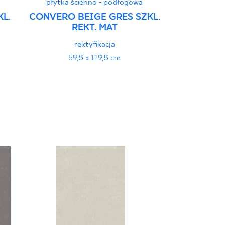
płytka ścienno - podłogowa
płytka ś
L.
CONVERO BEIGE GRES SZKL.
CONVERO L
REKT. MAT
SZKL
rektyfikacja
r
59,8 x 119,8 cm
119