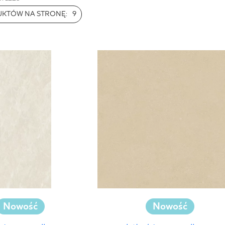
NESU
UKTÓW NA STRONĘ:
9
FOLLOW US
Nowość
Nowość