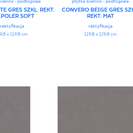
ścienno - podłogowa
płytka ścienno - podłogowa
TE GRES SZKL. REKT.
CONVERO BEIGE GRES SZK
ŁPOLER SOFT
REKT. MAT
rektyfikacja
rektyfikacja
9,8 x 119,8 cm
119,8 x 119,8 cm