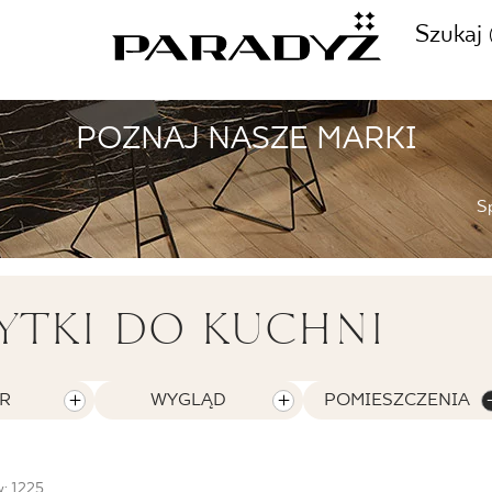
Szukaj
POZNAJ NASZE MARKI
ZADZWOŃ DO NAS
CJE
S
+48 80
TY
YTKI DO KUCHNI
SKLEP INTERNETOWY
E
R
WYGLĄD
POMIESZCZENIA
44 736
w: 1225