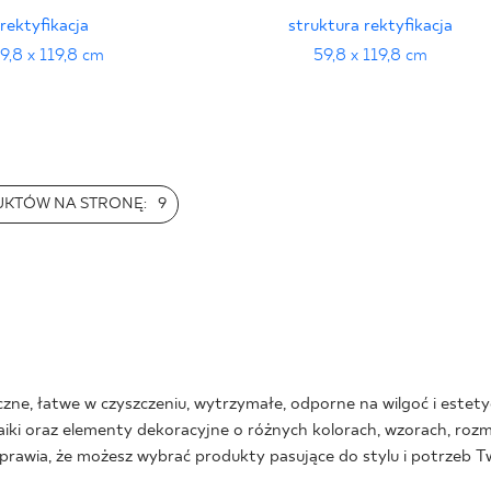
rektyfikacja
struktura rektyfikacja
9,8 x 119,8 cm
59,8 x 119,8 cm
UKTÓW NA STRONĘ:
9
ne, łatwe w czyszczeniu, wytrzymałe, odporne na wilgoć i estety
aiki oraz elementy dekoracyjne o różnych kolorach, wzorach, rozmi
rawia, że możesz wybrać produkty pasujące do stylu i potrzeb Tw