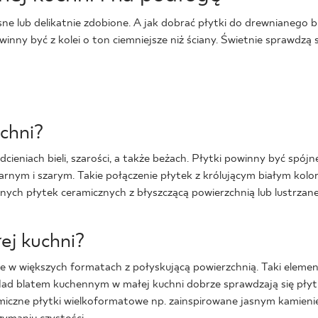
asne lub delikatnie zdobione. A jak dobrać płytki do drewnianego 
nny być z kolei o ton ciemniejsze niż ściany. Świetnie sprawdzą
uchni?
 odcieniach bieli, szarości, a także beżach. Płytki powinny być 
czarnym i szarym. Takie połączenie płytek z królującym białym ko
ych płytek ceramicznych z błyszczącą powierzchnią lub lustrzane 
ej kuchni?
zne w większych formatach z połyskującą powierzchnią. Taki eleme
a. Nad blatem kuchennym w małej kuchni dobrze sprawdzają się płyt
iczne płytki wielkoformatowe np. zainspirowane jasnym kamieni