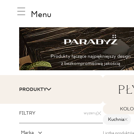
Menu
INSPIRA
Produkty łączące najpiękniejszy design
z bezkompromisową jakością
PRODUK
PŁ
PRODUKTY
KOLEKCJ
KOLO
FILTRY
wyzeruj
Kuchnia
Marka
Liczba produktó