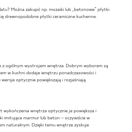
blatu? Można zakupić np. mozaiki lub „betonowe” płytki
 się drewnopodobne płytki ceramiczne kuchenne.
spójne z ogólnym wystrojem wnętrza. Dobrym wyborem są
lorem w kuchni dodaje wnętrzu ponadczasowości i
wersje optycznie powiększają i rozjaśniają
nt wykończenia wnętrza optycznie je powiększa i
ki imitujące marmur lub beton – oczywiście w
em naturalnym. Dzięki temu wnętrze zyskuje