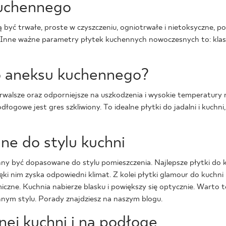
kuchennego
 być trwałe, proste w czyszczeniu, ogniotrwałe i nietoksyczne, p
. Inne ważne parametry płytek kuchennych nowoczesnych to: klas
 do aneksu kuchennego?
rwalsze oraz odporniejsze na uszkodzenia i wysokie temperatury n
ogowe jest gres szkliwiony. To idealne płytki do jadalni i kuchni
ne do stylu kuchni
ny być dopasowane do stylu pomieszczenia. Najlepsze płytki do ku
 dzięki nim zyska odpowiedni klimat. Z kolei płytki glamour do kuch
miczne. Kuchnia nabierze blasku i powiększy się optycznie. Warto
nnym stylu. Porady znajdziesz na naszym blogu.
anej kuchni i na podłogę