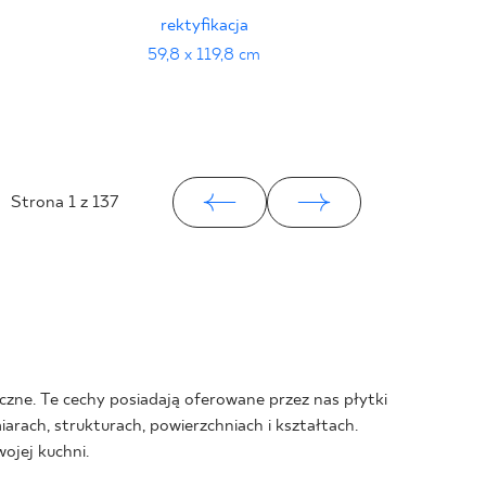
rektyfikacja
strukt
59,8 x 119,8 cm
59,
Strona
1
z 137
czne. Te cechy posiadają oferowane przez nas płytki
arach, strukturach, powierzchniach i kształtach.
ojej kuchni.