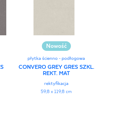
Nowość
płytka ścienno - podłogowa
płytka ś
ES
CONVERO GREY GRES SZKL.
ELORIA A
REKT. MAT
SZKL. REK
rektyfikacja
strukt
59,8 x 119,8 cm
119