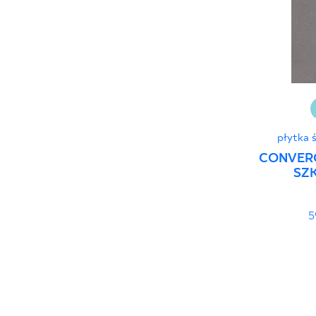
30 x 120 cm
40 x 120 cm
45 x 90 cm
60 x 120 cm
60 x 90 cm
120 x 280 cm
płytka 
120 x 300 cm
CONVER
SZK
5