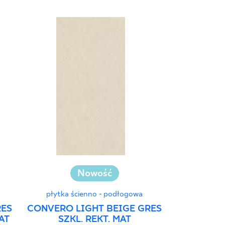
Nowość
płytka ścienno - podłogowa
płytka ś
RES
CONVERO LIGHT BEIGE GRES
ELORIA B
AT
SZKL. REKT. MAT
REKT. 