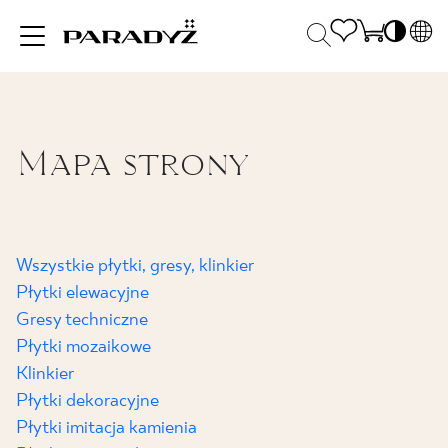
PL
EN
INSPIRACJE
SK
Po
Mapa strony
DE
S
UK
S
PRODUKTY
RU
K
Wszystkie płytki, gresy, klinkier
KOLEKCJE
Płytki elewacyjne
Gresy techniczne
Płytki mozaikowe
DLA BIZNESU
Klinkier
Płytki dekoracyjne
Płytki imitacja kamienia