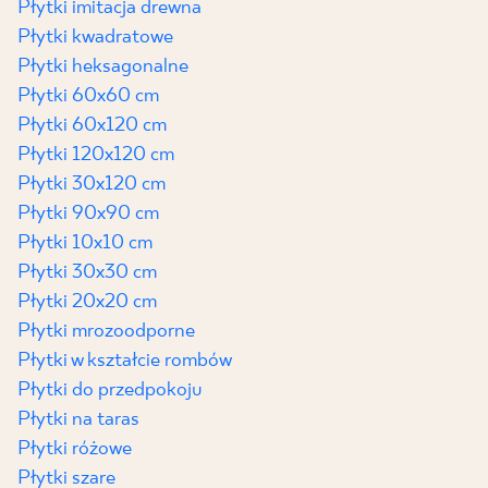
Płytki imitacja drewna
Płytki kwadratowe
BLOG
Płytki heksagonalne
Płytki 60x60 cm
GDZIE KUPIĆ
Płytki 60x120 cm
Płytki 120x120 cm
O NAS
Płytki 30x120 cm
Płytki 90x90 cm
KARIERA
Płytki 10x10 cm
Płytki 30x30 cm
MÓJ PROFIL
Płytki 20x20 cm
Płytki mrozoodporne
Płytki w kształcie rombów
KONTAKT
Płytki do przedpokoju
Płytki na taras
Płytki różowe
PL
EN
SK
DE
UK
RU
Płytki szare