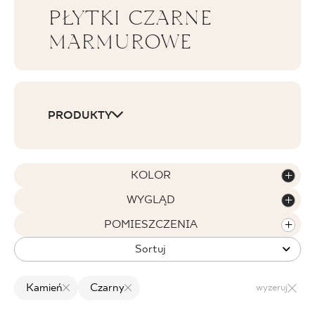
PŁYTKI CZARNE
BLOG
MARMUROWE
GDZIE KUPIĆ
O NAS
PRODUKTY
KARIERA
KOLOR
MÓJ PROFIL
WYGLĄD
POMIESZCZENIA
KONTAKT
Sortuj
Kamień
Czarny
wyzeruj
PL
EN
SK
DE
UK
RU