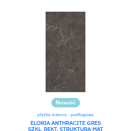
25 x 75 cm
25 x 33 cm
30 x 60 cm
30 x 90 cm
30 x 120 cm
40 x 120 cm
45 x 90 cm
60 x 120 cm
60 x 90 cm
120 x 280 cm
120 x 300 cm
Nowość
płytka ścienno - podłogowa
ELORIA ANTHRACITE GRES
SZKL. REKT. STRUKTURA MAT