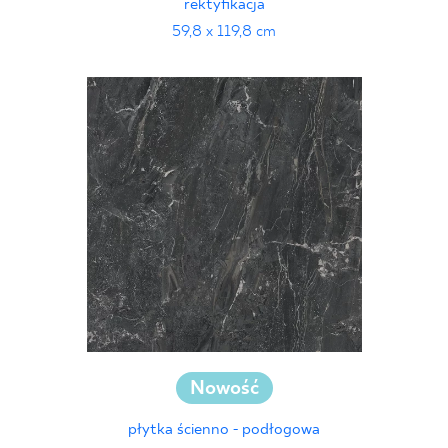
rektyfikacja
59,8 x 119,8 cm
Nowość
płytka ścienno - podłogowa