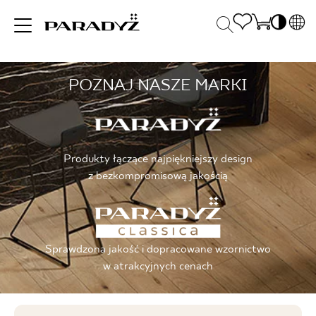
PL
EN
POZNAJ NASZE MARKI
INSPIRACJE
SK
Po
DE
S
UK
S
PRODUKTY
RU
K
Produkty łączące najpiękniejszy design
z bezkompromisową jakością
KOLEKCJE
Sprawdzona jakość i dopracowane wzornictwo
DLA BIZNESU
w atrakcyjnych cenach