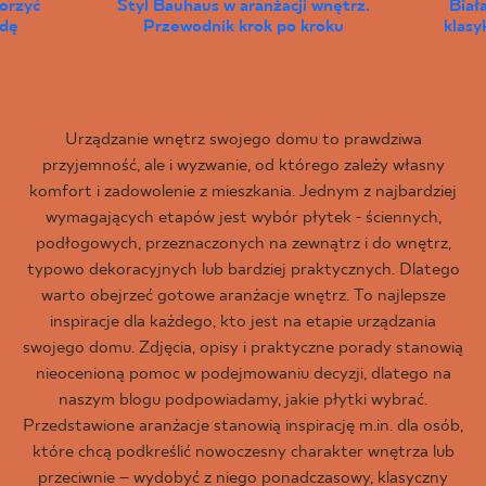
worzyć
Styl Bauhaus w aranżacji wnętrz.
Biał
wdę
Przewodnik krok po kroku
klas
Urządzanie wnętrz swojego domu to prawdziwa
przyjemność, ale i wyzwanie, od którego zależy własny
komfort i zadowolenie z mieszkania. Jednym z najbardziej
wymagających etapów jest wybór płytek - ściennych,
podłogowych, przeznaczonych na zewnątrz i do wnętrz,
typowo dekoracyjnych lub bardziej praktycznych. Dlatego
warto obejrzeć gotowe aranżacje wnętrz. To najlepsze
inspiracje dla każdego, kto jest na etapie urządzania
swojego domu. Zdjęcia, opisy i praktyczne porady stanowią
nieocenioną pomoc w podejmowaniu decyzji, dlatego na
naszym blogu podpowiadamy, jakie płytki wybrać.
Przedstawione aranżacje stanowią inspirację m.in. dla osób,
które chcą podkreślić nowoczesny charakter wnętrza lub
przeciwnie – wydobyć z niego ponadczasowy, klasyczny