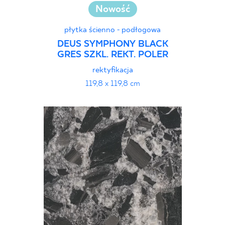
Nowość
płytka ścienno - podłogowa
DEUS SYMPHONY BLACK
GRES SZKL. REKT. POLER
rektyfikacja
119,8 x 119,8 cm