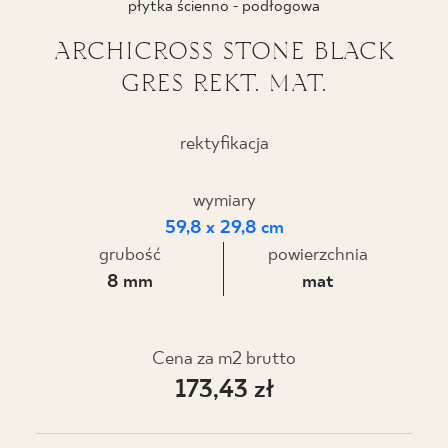
płytka ścienno - podłogowa
BLOG
ARCHICROSS STONE BLACK
GRES REKT. MAT.
GDZIE KUPIĆ
O NAS
rektyfikacja
KARIERA
wymiary
59,8 x 29,8 cm
grubość
powierzchnia
MÓJ PROFIL
8 mm
mat
KONTAKT
Cena za m2 brutto
173,43 zł
PL
EN
SK
DE
UK
RU