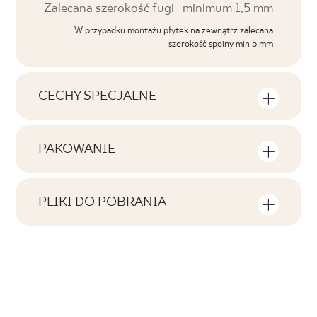
Zalecana szerokość fugi
minimum 1,5 mm
W przypadku montażu płytek na zewnątrz zalecana
szerokość spoiny min 5 mm
CECHY SPECJALNE
Najważniejsze cechy produktu
PAKOWANIE
Tonalność
Informacje na temat ilości sztuk i metrów
V2
kwadratowych w jednym opakowaniu
PLIKI DO POBRANIA
produktu
Twarzowość
Tutaj znajdziesz pliki do pobrania związane z
F1-20
produktem
Liczba produktów w opakowaniu
Rektyfikacja
8
tak
Atest Higieniczny
Ilość m2 w opak.
B.BK.60110.0319.2024 - Grupa BIa
Mrozoodporność