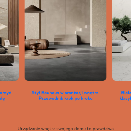
worzyć
Styl Bauhaus w aranżacji wnętrz.
Biał
wdę
Przewodnik krok po kroku
klas
Urządzanie wnętrz swojego domu to prawdziwa