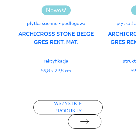
Nowość
płytka ścienno - podłogowa
płytka ś
ARCHICROSS STONE BEIGE
ARCHICRO
GRES REKT. MAT.
GRES REK
rektyfikacja
strukt
59,8 x 29,8 cm
59
WSZYSTKIE
PRODUKTY