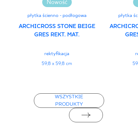
Nowość
płytka ścienno - podłogowa
płytka ś
ARCHICROSS STONE BEIGE
ARCHICRO
GRES REKT. MAT.
GRES
rektyfikacja
r
59,8 x 59,8 cm
59
WSZYSTKIE
PRODUKTY