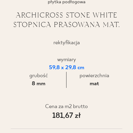
płytka podłogowa
BLOG
ARCHICROSS STONE WHITE
STOPNICA PRASOWANA MAT.
GDZIE KUPIĆ
O NAS
rektyfikacja
KARIERA
wymiary
59,8 x 29,8 cm
grubość
powierzchnia
MÓJ PROFIL
8 mm
mat
KONTAKT
Cena za m2 brutto
181,67 zł
PL
EN
SK
DE
UK
RU