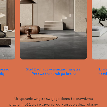
worzyć
Styl Bauhaus w aranżacji wnętrz.
Biał
wdę
Przewodnik krok po kroku
klas
Urządzanie wnętrz swojego domu to prawdziwa
przyjemność, ale i wyzwanie, od którego zależy własny