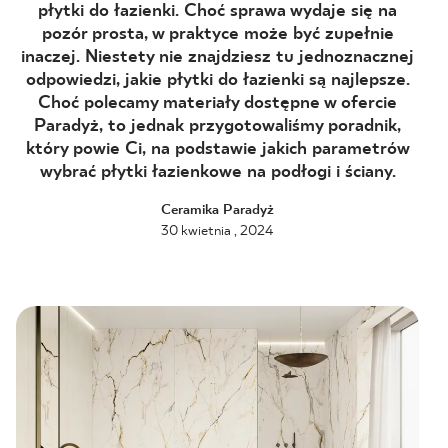
płytki do łazienki. Choć sprawa wydaje się na
pozór prosta, w praktyce może być zupełnie
BLOG
inaczej. Niestety nie znajdziesz tu jednoznacznej
odpowiedzi, jakie płytki do łazienki są najlepsze.
GDZIE KUPIĆ
Choć polecamy materiały dostępne w ofercie
Paradyż, to jednak przygotowaliśmy poradnik,
O NAS
który powie Ci, na podstawie jakich parametrów
wybrać płytki łazienkowe na podłogi i ściany.
KARIERA
Ceramika Paradyż
30 kwietnia , 2024
MÓJ PROFIL
KONTAKT
PL
EN
SK
DE
UK
RU