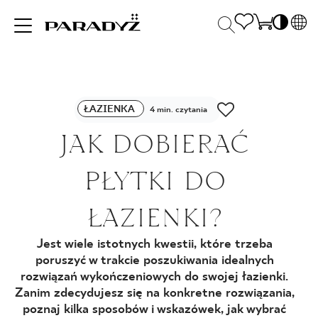
PL
EN
INSPIRACJE
SK
Po
ŁAZIENKA
DE
4 min. czytania
S
UK
JAK DOBIERAĆ
S
PRODUKTY
RU
K
PŁYTKI DO
KOLEKCJE
ŁAZIENKI?
Jest wiele istotnych kwestii, które trzeba
DLA BIZNESU
poruszyć w trakcie poszukiwania idealnych
rozwiązań wykończeniowych do swojej łazienki.
Zanim zdecydujesz się na konkretne rozwiązania,
poznaj kilka sposobów i wskazówek, jak wybrać