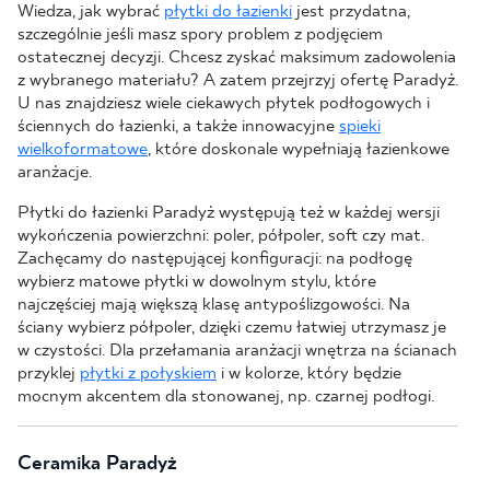
Wiedza, jak wybrać
płytki do łazienki
jest przydatna,
szczególnie jeśli masz spory problem z podjęciem
ostatecznej decyzji. Chcesz zyskać maksimum zadowolenia
z wybranego materiału? A zatem przejrzyj ofertę Paradyż.
U nas znajdziesz wiele ciekawych płytek podłogowych i
ściennych do łazienki, a także innowacyjne
spieki
wielkoformatowe
, które doskonale wypełniają łazienkowe
aranżacje.
Płytki do łazienki Paradyż występują też w każdej wersji
wykończenia powierzchni: poler, półpoler, soft czy mat.
Zachęcamy do następującej konfiguracji: na podłogę
wybierz matowe płytki w dowolnym stylu, które
najczęściej mają większą klasę antypoślizgowości. Na
ściany wybierz półpoler, dzięki czemu łatwiej utrzymasz je
w czystości. Dla przełamania aranżacji wnętrza na ścianach
przyklej
płytki z połyskiem
i w kolorze, który będzie
mocnym akcentem dla stonowanej, np. czarnej podłogi.
Ceramika Paradyż