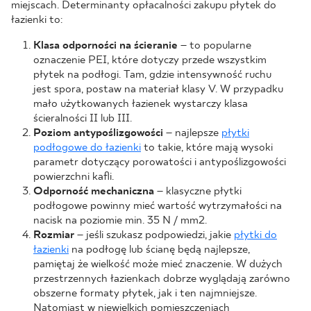
miejscach. Determinanty opłacalności zakupu płytek do
łazienki to:
Klasa odporności na ścieranie
– to popularne
oznaczenie PEI, które dotyczy przede wszystkim
płytek na podłogi. Tam, gdzie intensywność ruchu
jest spora, postaw na materiał klasy V. W przypadku
mało użytkowanych łazienek wystarczy klasa
ścieralności II lub III.
Poziom antypoślizgowości
– najlepsze
płytki
podłogowe do łazienki
to takie, które mają wysoki
parametr dotyczący porowatości i antypoślizgowości
powierzchni kafli.
Odporność mechaniczna
– klasyczne płytki
podłogowe powinny mieć wartość wytrzymałości na
nacisk na poziomie min. 35 N / mm2.
Rozmiar
– jeśli szukasz podpowiedzi, jakie
płytki do
łazienki
na podłogę lub ścianę będą najlepsze,
pamiętaj że wielkość może mieć znaczenie. W dużych
przestrzennych łazienkach dobrze wyglądają zarówno
obszerne formaty płytek, jak i ten najmniejsze.
Natomiast w niewielkich pomieszczeniach