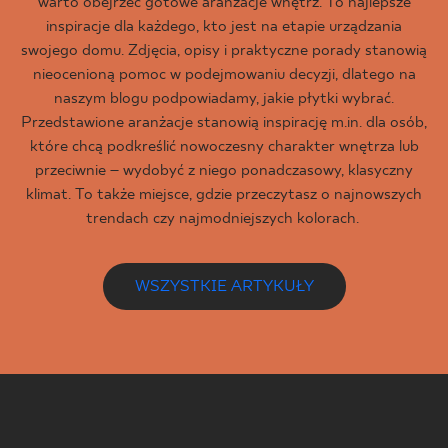
warto obejrzeć gotowe aranżacje wnętrz. To najlepsze
inspiracje dla każdego, kto jest na etapie urządzania
swojego domu. Zdjęcia, opisy i praktyczne porady stanowią
nieocenioną pomoc w podejmowaniu decyzji, dlatego na
naszym blogu podpowiadamy, jakie płytki wybrać.
Przedstawione aranżacje stanowią inspirację m.in. dla osób,
które chcą podkreślić nowoczesny charakter wnętrza lub
przeciwnie – wydobyć z niego ponadczasowy, klasyczny
klimat. To także miejsce, gdzie przeczytasz o najnowszych
trendach czy najmodniejszych kolorach.
WSZYSTKIE ARTYKUŁY