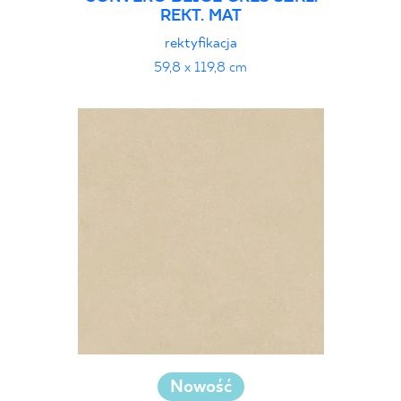
REKT. MAT
rektyfikacja
59,8 x 119,8 cm
Nowość