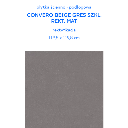
płytka ścienno - podłogowa
CONVERO BEIGE GRES SZKL.
REKT. MAT
rektyfikacja
119,8 x 119,8 cm