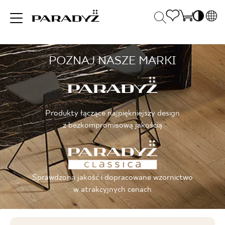
PL
EN
POZNAJ NASZE MARKI
INSPIRACJE
SK
Po
DE
S
UK
S
PRODUKTY
RU
K
Produkty łączące najpiękniejszy design
z bezkompromisową jakością
KOLEKCJE
Sprawdzona jakość i dopracowane wzornictwo
DLA BIZNESU
w atrakcyjnych cenach