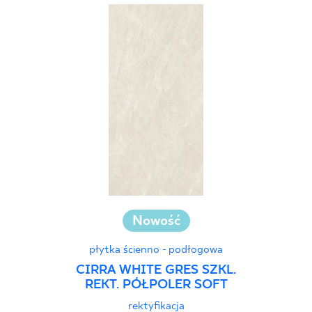
30 x 60 cm
30 x 90 cm
30 x 120 cm
40 x 120 cm
45 x 90 cm
60 x 120 cm
60 x 90 cm
120 x 280 cm
120 x 300 cm
Nowość
płytka ścienno - podłogowa
CIRRA WHITE GRES SZKL.
REKT. PÓŁPOLER SOFT
rektyfikacja