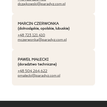
dczajkowski@paradyz.com.pl
MARCIN CZERWONKA
(dolnosląskie, opolskie, lubuskie)
+48 723 121 410
mczerwonka@paradyz.com.pl
PAWEŁ MAŁECKI
(doradztwo techniczne)
+48 504 264 622
pmalecki@paradyz.com.pl