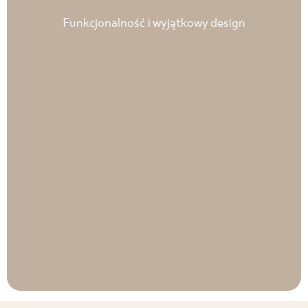
struktury i zdobienia
Funkcjonalność i wyjątkowy design