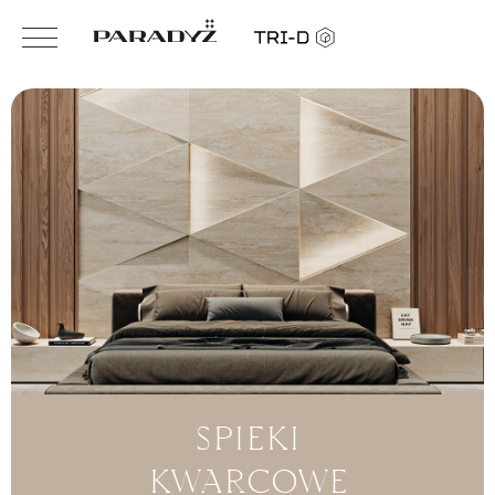
Odkryj nowość
Wytrzymałość,
SPIEKI
od Ceramiki Paradyż
różnorodne
KWARCOWE