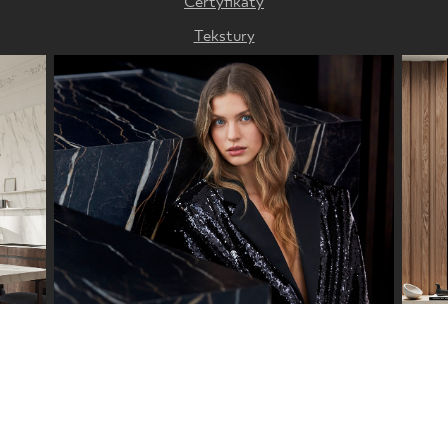
Certyfikaty
Tekstury
Rejestracja gwarancji 30 lat
OBSERWUJ NAS
Ceramic slabs English version
Polityka prywatności
Regulamin świadczenia usług