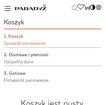
PL
Koszyk
EN
INSPIRACJE
SK
Po
1. Koszyk
DE
S
Sprawdź zamówienie
UK
S
PRODUKTY
RU
K
2. Dostawa i płatność
Uzupełnij dane
KOLEKCJE
3. Gotowe
Potwierdź zamówienie
DLA BIZNESU
Koszyk jest pusty.