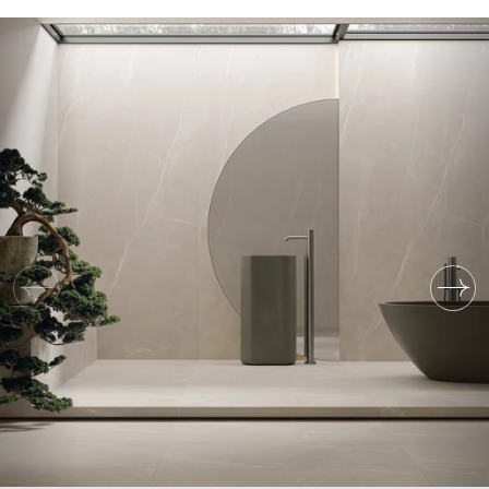
MOJE ZAMÓWIENIA
BLOG
STRONA GŁÓWNA
GDZIE KUPIĆ
O NAS
KARIERA
MÓJ PROFIL
KONTAKT
PL
EN
SK
DE
UK
RU