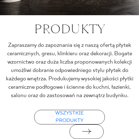
Nonszalancja w
PRODUKTY
nowym formacie
Zapraszamy do zapoznania się z naszą ofertą płytek
ZOBACZ WIĘCEJ
ceramicznych, gresu, klinkieru oraz dekoracji. Bogate
NOWE KOLEKCJE GOSI BACZYŃSKIEJ
wzornictwo oraz duża liczba proponowanych kolekcji
umożliwi dobranie odpowiedniego stylu płytek do
każdego wnętrza. Produkujemy wysokiej jakości płytki
ceramiczne podłogowe i ścienne do kuchni, łazienki,
salonu oraz do zastosowań na zewnątrz budynku.
WSZYSTKIE
PRODUKTY