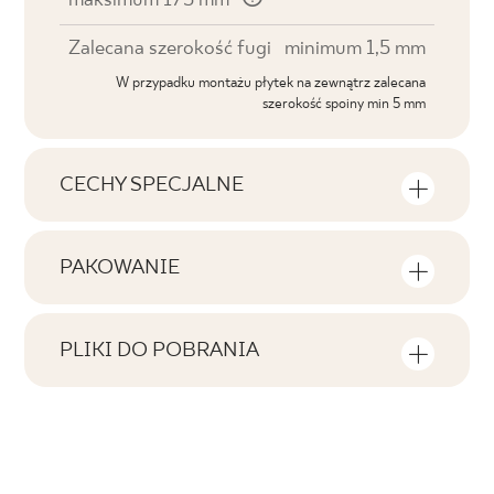
maksimum 175 mm
Zalecana szerokość fugi
minimum 1,5 mm
W przypadku montażu płytek na zewnątrz zalecana
szerokość spoiny min 5 mm
CECHY SPECJALNE
Najważniejsze cechy produktu
PAKOWANIE
Tonalność
Informacje na temat ilości sztuk i metrów
V2
kwadratowych w jednym opakowaniu
PLIKI DO POBRANIA
produktu
Twarzowość
Tutaj znajdziesz pliki do pobrania związane z
F1-20
produktem
Liczba produktów w opakowaniu
Rektyfikacja
4
tak
Atest Higieniczny