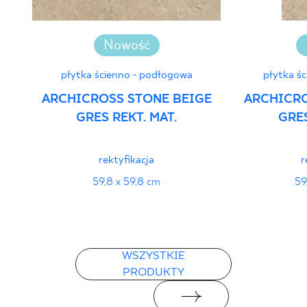
Nowość
płytka ścienno - podłogowa
płytka ś
ARCHICROSS STONE BEIGE
ARCHICRO
GRES REKT. MAT.
GRES
rektyfikacja
r
59,8 x 59,8 cm
59
WSZYSTKIE
PRODUKTY