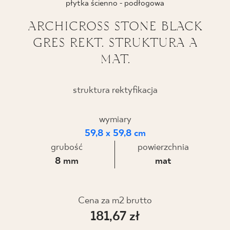
płytka ścienno - podłogowa
BLOG
ARCHICROSS STONE BLACK
GRES REKT. STRUKTURA A
GDZIE KUPIĆ
MAT.
O NAS
struktura rektyfikacja
KARIERA
wymiary
59,8 x 59,8 cm
MÓJ PROFIL
grubość
powierzchnia
8 mm
mat
KONTAKT
Cena za m2 brutto
PL
EN
SK
DE
UK
RU
181,67 zł