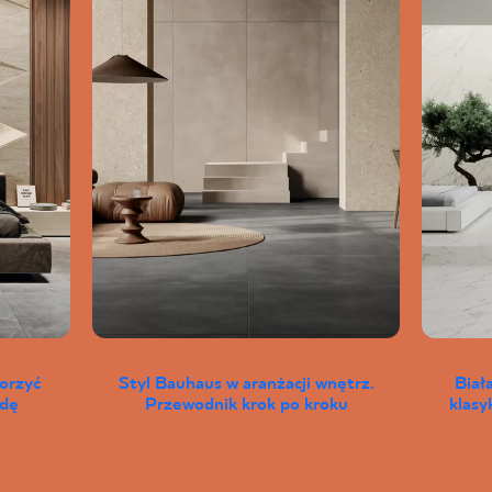
worzyć
Styl Bauhaus w aranżacji wnętrz.
Biał
wdę
Przewodnik krok po kroku
klas