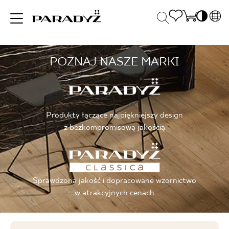
PL
EN
POZNAJ NASZE MARKI
INSPIRACJE
SK
Po
DE
S
UK
S
PRODUKTY
RU
K
Produkty łączące najpiękniejszy design
z bezkompromisową jakością
KOLEKCJE
Sprawdzona jakość i dopracowane wzornictwo
DLA BIZNESU
w atrakcyjnych cenach