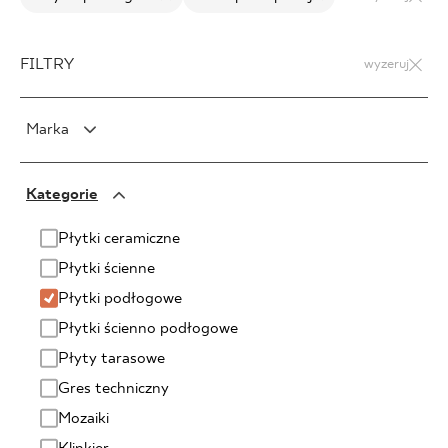
FILTRY
wyzeruj
Marka
PARADYŻ
Kategorie
PARADYŻ Classica
SENSES
Płytki ceramiczne
Płytki ścienne
Płytki podłogowe
Płytki ścienno podłogowe
Płyty tarasowe
Gres techniczny
Mozaiki