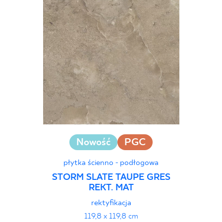
30 x 90 cm
30 x 120 cm
40 x 120 cm
45 x 90 cm
60 x 120 cm
60 x 90 cm
120 x 280 cm
120 x 300 cm
Nowość
PGC
płytka ścienno - podłogowa
STORM SLATE TAUPE GRES
REKT. MAT
rektyfikacja
119,8 x 119,8 cm