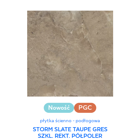
Nowość
PGC
płytka ścienno - podłogowa
STORM SLATE TAUPE GRES
SZKL. REKT. PÓŁPOLER