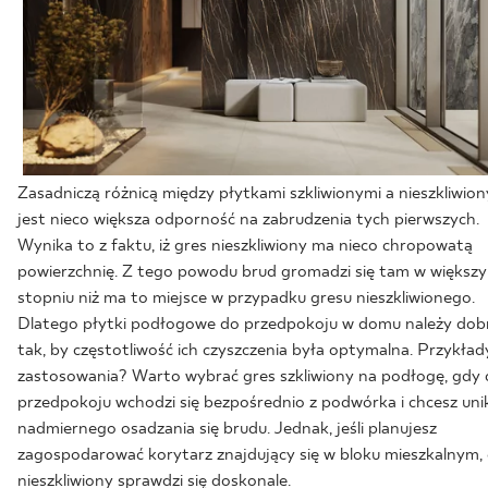
Zasadniczą różnicą między płytkami szkliwionymi a nieszkliwio
jest nieco większa odporność na zabrudzenia tych pierwszych.
Wynika to z faktu, iż gres nieszkliwiony ma nieco chropowatą
powierzchnię. Z tego powodu brud gromadzi się tam w większ
stopniu niż ma to miejsce w przypadku gresu nieszkliwionego.
Dlatego płytki podłogowe do przedpokoju w domu należy dob
tak, by częstotliwość ich czyszczenia była optymalna. Przykład
zastosowania? Warto wybrać gres szkliwiony na podłogę, gdy
przedpokoju wchodzi się bezpośrednio z podwórka i chcesz uni
nadmiernego osadzania się brudu. Jednak, jeśli planujesz
zagospodarować korytarz znajdujący się w bloku mieszkalnym,
nieszkliwiony sprawdzi się doskonale.