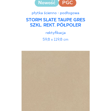
Nowość
PGC
płytka ścienno - podłogowa
STORM SLATE TAUPE GRES
SZKL. REKT. PÓŁPOLER
rektyfikacja
59,8 x 119,8 cm