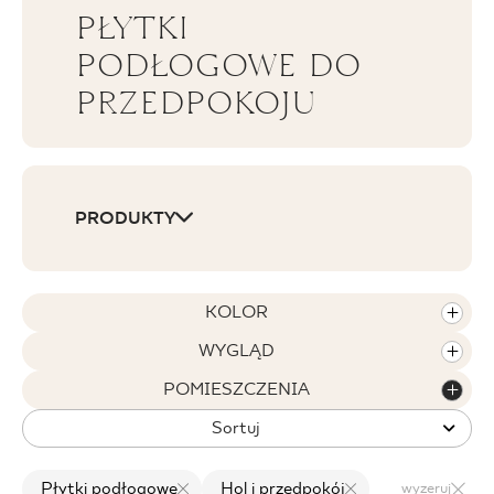
PŁYTKI
BLOG
PODŁOGOWE DO
PRZEDPOKOJU
GDZIE KUPIĆ
O NAS
KARIERA
PRODUKTY
MÓJ PROFIL
KOLOR
WYGLĄD
KONTAKT
POMIESZCZENIA
Sortuj
PL
EN
SK
DE
UK
RU
Płytki podłogowe
Hol i przedpokój
wyzeruj