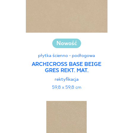
Nowość
płytka ścienno - podłogowa
ARCHICROSS BASE BEIGE
GRES REKT. MAT.
rektyfikacja
59,8 x 59,8 cm