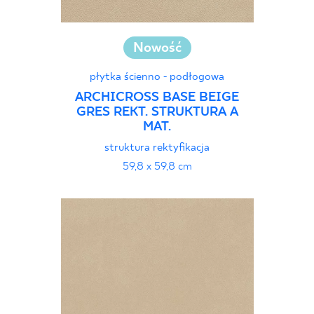
Nowość
płytka ścienno - podłogowa
ARCHICROSS BASE BEIGE
GRES REKT. STRUKTURA A
MAT.
struktura rektyfikacja
59,8 x 59,8 cm