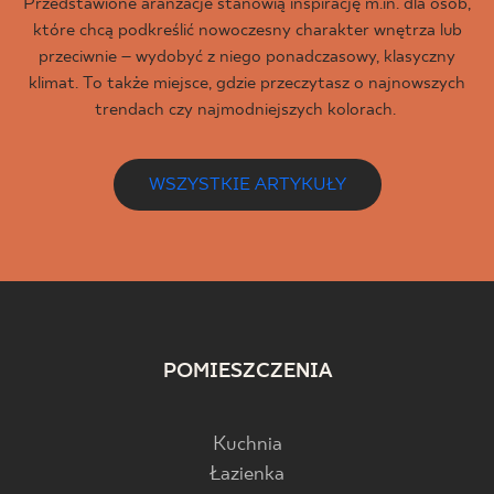
Przedstawione aranżacje stanowią inspirację m.in. dla osób,
które chcą podkreślić nowoczesny charakter wnętrza lub
przeciwnie – wydobyć z niego ponadczasowy, klasyczny
klimat. To także miejsce, gdzie przeczytasz o najnowszych
trendach czy najmodniejszych kolorach.
WSZYSTKIE ARTYKUŁY
POMIESZCZENIA
Kuchnia
Łazienka