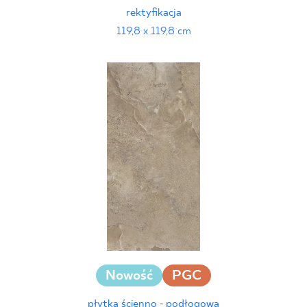
rektyfikacja
119,8 x 119,8 cm
Nowość
PGC
płytka ścienno - podłogowa