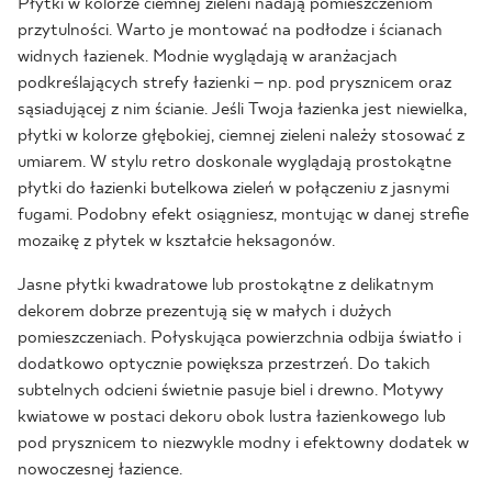
Płytki w kolorze ciemnej zieleni nadają pomieszczeniom
przytulności. Warto je montować na podłodze i ścianach
widnych łazienek. Modnie wyglądają w aranżacjach
podkreślających strefy łazienki – np. pod prysznicem oraz
sąsiadującej z nim ścianie. Jeśli Twoja łazienka jest niewielka,
płytki w kolorze głębokiej, ciemnej zieleni należy stosować z
umiarem. W stylu retro doskonale wyglądają prostokątne
płytki do łazienki butelkowa zieleń w połączeniu z jasnymi
fugami. Podobny efekt osiągniesz, montując w danej strefie
mozaikę z płytek w kształcie heksagonów.
Jasne płytki kwadratowe lub prostokątne z delikatnym
dekorem dobrze prezentują się w małych i dużych
pomieszczeniach. Połyskująca powierzchnia odbija światło i
dodatkowo optycznie powiększa przestrzeń. Do takich
subtelnych odcieni świetnie pasuje biel i drewno. Motywy
kwiatowe w postaci dekoru obok lustra łazienkowego lub
pod prysznicem to niezwykle modny i efektowny dodatek w
nowoczesnej łazience.