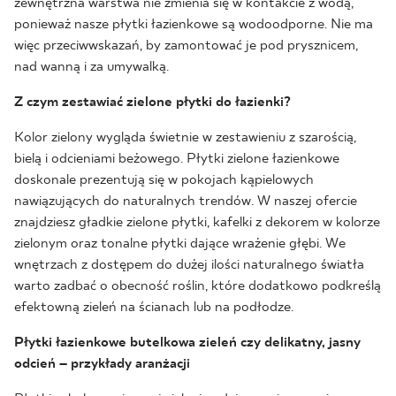
zewnętrzna warstwa nie zmienia się w kontakcie z wodą,
ponieważ nasze płytki łazienkowe są wodoodporne. Nie ma
więc przeciwwskazań, by zamontować je pod prysznicem,
nad wanną i za umywalką.
Z czym zestawiać zielone płytki do łazienki?
Kolor zielony wygląda świetnie w zestawieniu z szarością,
bielą i odcieniami beżowego. Płytki zielone łazienkowe
doskonale prezentują się w pokojach kąpielowych
nawiązujących do naturalnych trendów. W naszej ofercie
znajdziesz gładkie zielone płytki, kafelki z dekorem w kolorze
zielonym oraz tonalne płytki dające wrażenie głębi. We
wnętrzach z dostępem do dużej ilości naturalnego światła
warto zadbać o obecność roślin, które dodatkowo podkreślą
efektowną zieleń na ścianach lub na podłodze.
Płytki łazienkowe butelkowa zieleń czy delikatny, jasny
odcień – przykłady aranżacji