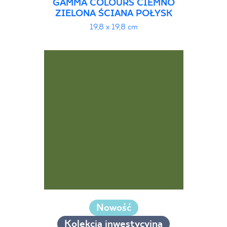
GAMMA COLOURS CIEMNO
ZIELONA ŚCIANA POŁYSK
19,8 x 19,8 cm
Nowość
Kolekcja inwestycyjna