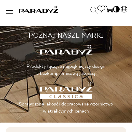
PL
EN
POZNAJ NASZE MARKI
INSPIRACJE
SK
Po
DE
S
UK
S
PRODUKTY
RU
K
Produkty łączące najpiękniejszy design
z bezkompromisową jakością
KOLEKCJE
Sprawdzona jakość i dopracowane wzornictwo
DLA BIZNESU
w atrakcyjnych cenach