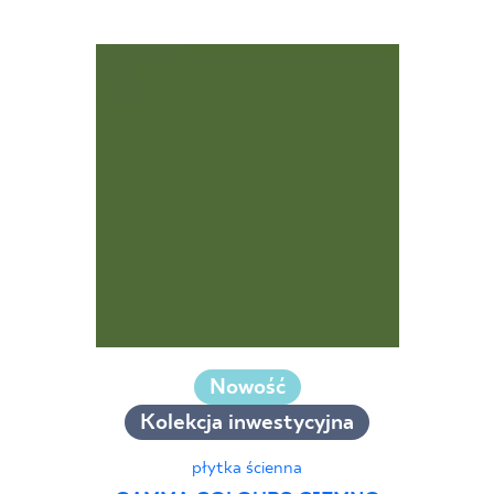
25 x 75 cm
25 x 33 cm
30 x 60 cm
30 x 90 cm
30 x 120 cm
40 x 120 cm
45 x 90 cm
60 x 120 cm
60 x 90 cm
120 x 280 cm
120 x 300 cm
Nowość
Kolekcja inwestycyjna
płytka ścienna