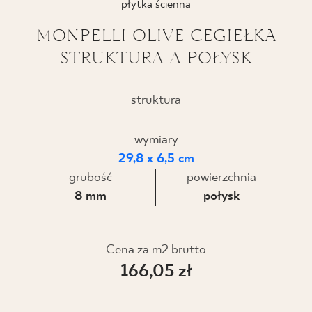
płytka ścienna
BLOG
MONPELLI OLIVE CEGIEŁKA
STRUKTURA A POŁYSK
GDZIE KUPIĆ
O NAS
struktura
KARIERA
wymiary
29,8 x 6,5 cm
grubość
powierzchnia
MÓJ PROFIL
8 mm
połysk
KONTAKT
Cena za m2 brutto
166,05 zł
PL
EN
SK
DE
UK
RU