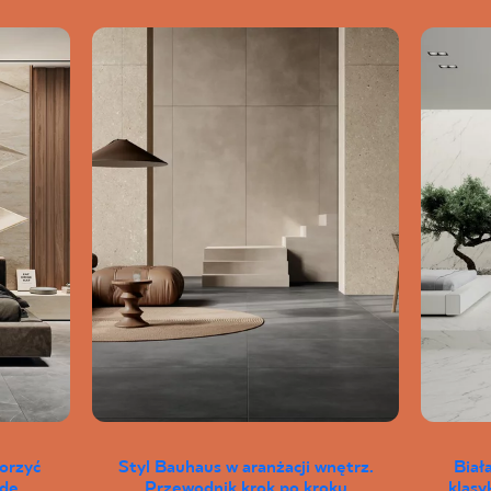
worzyć
Styl Bauhaus w aranżacji wnętrz.
Biał
wdę
Przewodnik krok po kroku
klas