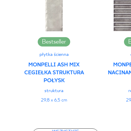
PDF 382 KB
Deklaracje właściwości użytkowych
PDF
Bestseller
B
płytka ścienna
MONPELLI ASH MIX
MONPE
CEGIEŁKA STRUKTURA
NACINA
POŁYSK
struktura
r
29,8 x 6,5 cm
29