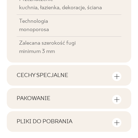
kuchnia, łazienka, dekoracje, ściana
Technologia
monoporosa
Zalecana szerokość fugi
minimum 3 mm
CECHY SPECJALNE
Najważniejsze cechy produktu
PAKOWANIE
Tonalność
Informacje na temat ilości sztuk i metrów
V0
kwadratowych w jednym opakowaniu
PLIKI DO POBRANIA
produktu
Twarzowość
Tutaj znajdziesz pliki do pobrania związane z
F1
produktem