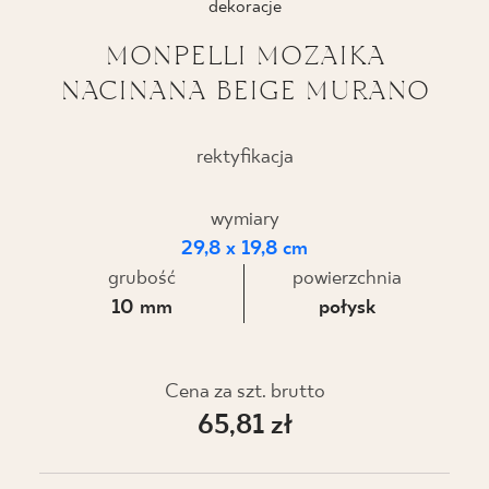
dekoracje
BLOG
MONPELLI MOZAIKA
NACINANA BEIGE MURANO
GDZIE KUPIĆ
O NAS
rektyfikacja
KARIERA
wymiary
29,8 x 19,8 cm
grubość
powierzchnia
MÓJ PROFIL
10 mm
połysk
KONTAKT
Cena za szt. brutto
65,81 zł
PL
EN
SK
DE
UK
RU