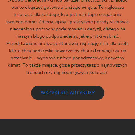
typowo dekoracyjnych lub bardziej praktycznych. Dlatego
warto obejrzeć gotowe aranżacje wnętrz. To najlepsze
inspiracje dla każdego, kto jest na etapie urządzania
swojego domu. Zdjęcia, opisy i praktyczne porady stanowią
nieocenioną pomoc w podejmowaniu decyzji, dlatego na
naszym blogu podpowiadamy, jakie płytki wybrać.
Przedstawione aranżacje stanowią inspirację m.in. dla osób,
które chcą podkreślić nowoczesny charakter wnętrza lub
przeciwnie – wydobyć z niego ponadczasowy, klasyczny
klimat. To także miejsce, gdzie przeczytasz o najnowszych
trendach czy najmodniejszych kolorach.
WSZYSTKIE ARTYKUŁY