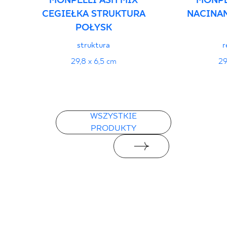
MONPELLI ASH MIX
MONPE
CEGIEŁKA STRUKTURA
NACINA
POŁYSK
struktura
r
29,8 x 6,5 cm
29
WSZYSTKIE
PRODUKTY