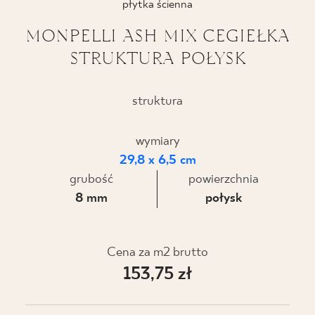
płytka ścienna
BLOG
MONPELLI ASH MIX CEGIEŁKA
STRUKTURA POŁYSK
GDZIE KUPIĆ
O NAS
struktura
KARIERA
wymiary
29,8 x 6,5 cm
grubość
powierzchnia
MÓJ PROFIL
8 mm
połysk
KONTAKT
Cena za m2 brutto
153,75 zł
PL
EN
SK
DE
UK
RU