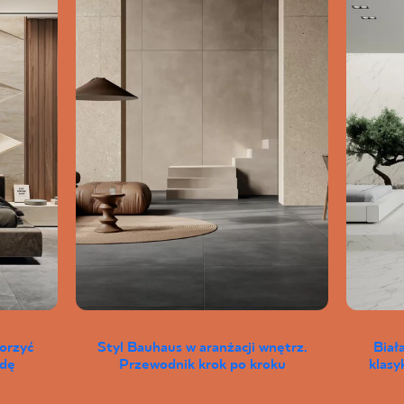
worzyć
Styl Bauhaus w aranżacji wnętrz.
Biał
wdę
Przewodnik krok po kroku
klas