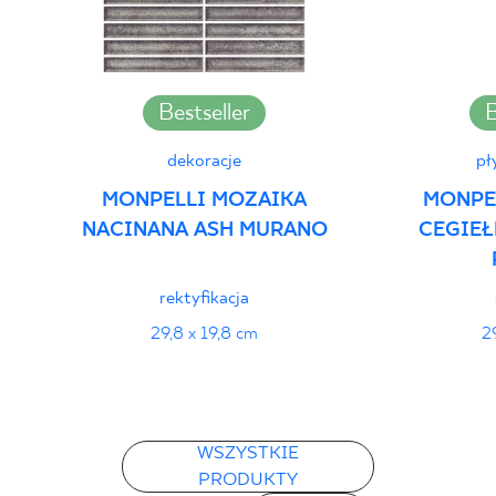
Deklaracje właściwości użytkowych
PDF
Bestseller
B
dekoracje
pł
MONPELLI MOZAIKA
MONPEL
NACINANA ASH MURANO
CEGIEŁ
rektyfikacja
29,8 x 19,8 cm
2
WSZYSTKIE
PRODUKTY