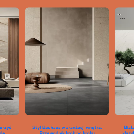
worzyć
Styl Bauhaus w aranżacji wnętrz.
Biał
wdę
Przewodnik krok po kroku
klas