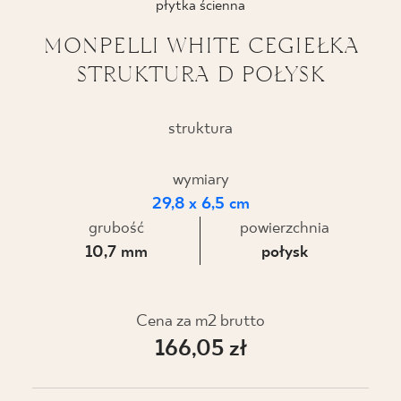
płytka ścienna
BLOG
MONPELLI WHITE CEGIEŁKA
STRUKTURA D POŁYSK
GDZIE KUPIĆ
O NAS
struktura
KARIERA
wymiary
29,8 x 6,5 cm
grubość
powierzchnia
MÓJ PROFIL
10,7 mm
połysk
KONTAKT
Cena za m2 brutto
166,05 zł
PL
EN
SK
DE
UK
RU