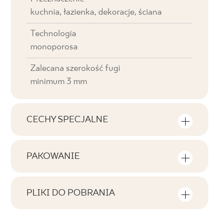
kuchnia, łazienka, dekoracje, ściana
Technologia
monoporosa
Zalecana szerokość fugi
minimum 3 mm
CECHY SPECJALNE
Najważniejsze cechy produktu
PAKOWANIE
Tonalność
Informacje na temat ilości sztuk i metrów
V0
kwadratowych w jednym opakowaniu
PLIKI DO POBRANIA
produktu
Twarzowość
Tutaj znajdziesz pliki do pobrania związane z
F1
produktem