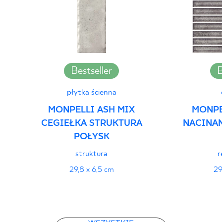
PDF 382 KB
Deklaracje właściwości użytkowych
PDF
Bestseller
B
płytka ścienna
MONPELLI ASH MIX
MONPE
CEGIEŁKA STRUKTURA
NACINA
POŁYSK
struktura
r
29,8 x 6,5 cm
29