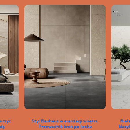
worzyć
Styl Bauhaus w aranżacji wnętrz.
Biał
wdę
Przewodnik krok po kroku
klas