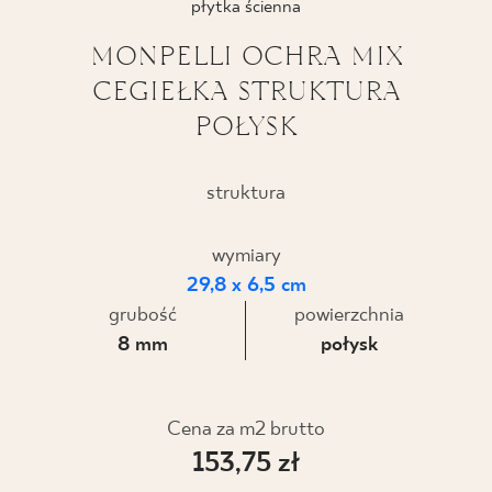
płytka ścienna
BLOG
MONPELLI OCHRA MIX
CEGIEŁKA STRUKTURA
GDZIE KUPIĆ
POŁYSK
O NAS
struktura
KARIERA
wymiary
29,8 x 6,5 cm
MÓJ PROFIL
grubość
powierzchnia
8 mm
połysk
KONTAKT
Cena za m2 brutto
PL
EN
SK
DE
UK
RU
153,75 zł