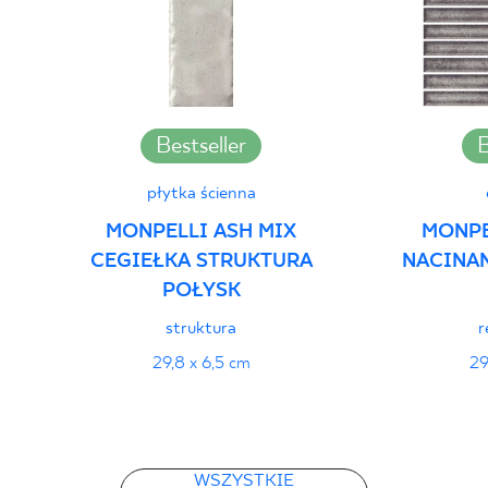
Deklaracje właściwości użytkowych
PDF
Bestseller
B
płytka ścienna
MONPELLI ASH MIX
MONPE
CEGIEŁKA STRUKTURA
NACINA
POŁYSK
struktura
r
29,8 x 6,5 cm
29
WSZYSTKIE