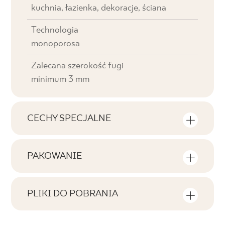
kuchnia, łazienka, dekoracje, ściana
Technologia
monoporosa
Zalecana szerokość fugi
minimum 3 mm
CECHY SPECJALNE
Najważniejsze cechy produktu
PAKOWANIE
Tonalność
Informacje na temat ilości sztuk i metrów
V4
kwadratowych w jednym opakowaniu
PLIKI DO POBRANIA
produktu
Twarzowość
Tutaj znajdziesz pliki do pobrania związane z
F1-80
produktem