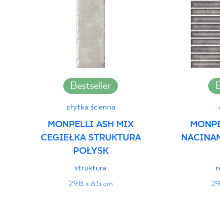
PDF 382 KB
Deklaracje właściwości użytkowych
PDF
Bestseller
B
płytka ścienna
MONPELLI ASH MIX
MONPE
CEGIEŁKA STRUKTURA
NACINA
POŁYSK
struktura
r
29,8 x 6,5 cm
29