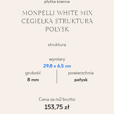
płytka ścienna
BLOG
MONPELLI WHITE MIX
CEGIEŁKA STRUKTURA
GDZIE KUPIĆ
POŁYSK
O NAS
struktura
KARIERA
wymiary
29,8 x 6,5 cm
MÓJ PROFIL
grubość
powierzchnia
8 mm
połysk
KONTAKT
Cena za m2 brutto
PL
EN
SK
DE
UK
RU
153,75 zł