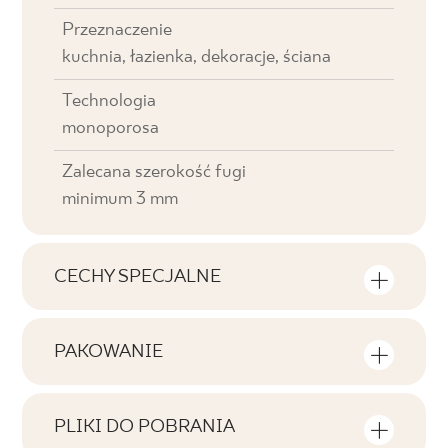
Przeznaczenie
kuchnia, łazienka, dekoracje, ściana
Technologia
monoporosa
Zalecana szerokość fugi
minimum 3 mm
CECHY SPECJALNE
Najważniejsze cechy produktu
PAKOWANIE
Tonalność
Informacje na temat ilości sztuk i metrów
V4
kwadratowych w jednym opakowaniu
PLIKI DO POBRANIA
produktu
Twarzowość