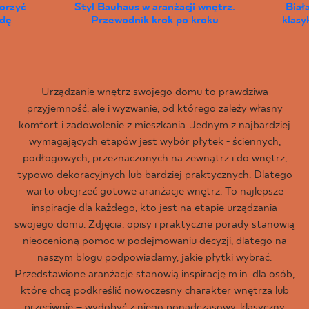
worzyć
Styl Bauhaus w aranżacji wnętrz.
Biał
wdę
Przewodnik krok po kroku
klas
Urządzanie wnętrz swojego domu to prawdziwa
przyjemność, ale i wyzwanie, od którego zależy własny
komfort i zadowolenie z mieszkania. Jednym z najbardziej
wymagających etapów jest wybór płytek - ściennych,
podłogowych, przeznaczonych na zewnątrz i do wnętrz,
typowo dekoracyjnych lub bardziej praktycznych. Dlatego
warto obejrzeć gotowe aranżacje wnętrz. To najlepsze
inspiracje dla każdego, kto jest na etapie urządzania
swojego domu. Zdjęcia, opisy i praktyczne porady stanowią
nieocenioną pomoc w podejmowaniu decyzji, dlatego na
naszym blogu podpowiadamy, jakie płytki wybrać.
Przedstawione aranżacje stanowią inspirację m.in. dla osób,
które chcą podkreślić nowoczesny charakter wnętrza lub
przeciwnie – wydobyć z niego ponadczasowy, klasyczny