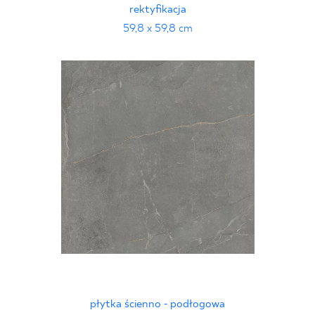
rektyfikacja
59,8 x 59,8 cm
płytka ścienno - podłogowa