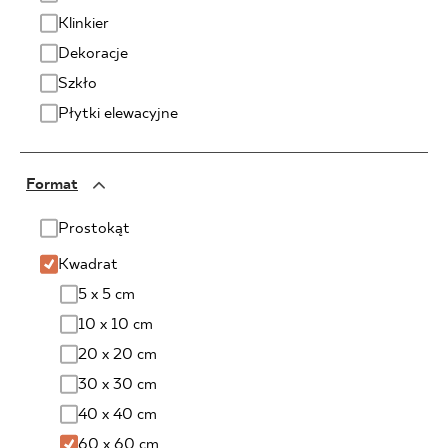
Klinkier
Dekoracje
Szkło
Płytki elewacyjne
Format
Prostokąt
1 x 90 cm
Kwadrat
2 x 60 cm
5 x 5 cm
2 x 75 cm
10 x 10 cm
2 x 90 cm
20 x 20 cm
5 x 40 cm
30 x 30 cm
7 x 60 cm
40 x 40 cm
7 x 25 cm
60 x 60 cm