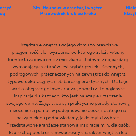
worzyć
Styl Bauhaus w aranżacji wnętrz.
Biał
wdę
Przewodnik krok po kroku
klas
Urządzanie wnętrz swojego domu to prawdziwa
przyjemność, ale i wyzwanie, od którego zależy własny
komfort i zadowolenie z mieszkania. Jednym z najbardziej
wymagających etapów jest wybór płytek - ściennych,
podłogowych, przeznaczonych na zewnątrz i do wnętrz,
typowo dekoracyjnych lub bardziej praktycznych. Dlatego
warto obejrzeć gotowe aranżacje wnętrz. To najlepsze
inspiracje dla każdego, kto jest na etapie urządzania
swojego domu. Zdjęcia, opisy i praktyczne porady stanowią
nieocenioną pomoc w podejmowaniu decyzji, dlatego na
naszym blogu podpowiadamy, jakie płytki wybrać.
Przedstawione aranżacje stanowią inspirację m.in. dla osób,
które chcą podkreślić nowoczesny charakter wnętrza lub