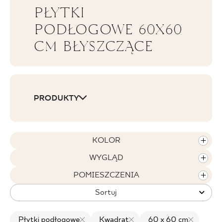
PŁYTKI
BLOG
PODŁOGOWE 60X60
CM BŁYSZCZĄCE
GDZIE KUPIĆ
O NAS
KARIERA
PRODUKTY
MÓJ PROFIL
KOLOR
WYGLĄD
KONTAKT
POMIESZCZENIA
Sortuj
PL
EN
SK
DE
UK
RU
Płytki podłogowe
Kwadrat
60 x 60 cm