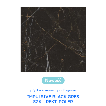
Nowość
płytka ścienno - podłogowa
IMPULSIVE BLACK GRES
SZKL. REKT. POLER