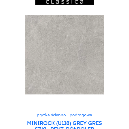
płytka ścienno - podłogowa
MINIROCK (U118) GREY GRES