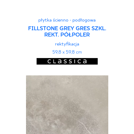
płytka ścienno - podłogowa
FILLSTONE GREY GRES SZKL.
REKT. PÓŁPOLER
rektyfikacja
59,8 x 59,8 cm