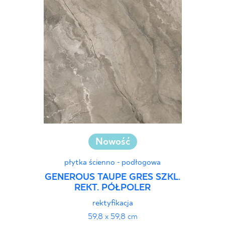
Nowość
płytka ścienno - podłogowa
GENEROUS TAUPE GRES SZKL.
REKT. PÓŁPOLER
rektyfikacja
59,8 x 59,8 cm