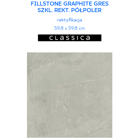
FILLSTONE GRAPHITE GRES
SZKL. REKT. PÓŁPOLER
rektyfikacja
59,8 x 59,8 cm