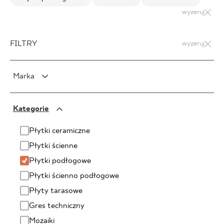
wyzeruj
FILTRY
wyzeruj
Marka
PARADYŻ
Kategorie
PARADYŻ Classica
SENSES
Płytki ceramiczne
Płytki ścienne
Płytki podłogowe
Płytki ścienno podłogowe
Płyty tarasowe
Gres techniczny
Mozaiki