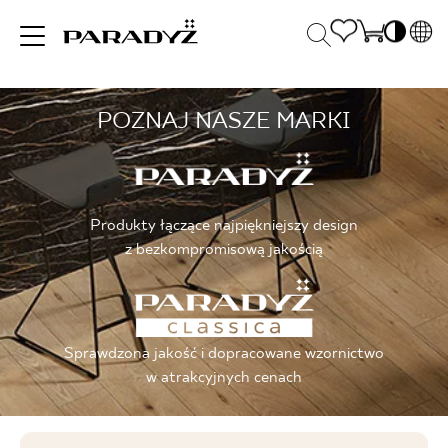
PL
EN
POZNAJ NASZE MARKI
INSPIRACJE
SK
Po
DE
S
UK
S
PRODUKTY
RU
K
Produkty łączące najpiękniejszy design
z bezkompromisową jakością
KOLEKCJE
Sprawdzona jakość i dopracowane wzornictwo
DLA BIZNESU
w atrakcyjnych cenach