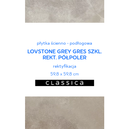
płytka ścienno - podłogowa
LOVSTONE GREY GRES SZKL.
REKT. PÓŁPOLER
rektyfikacja
59,8 x 59,8 cm