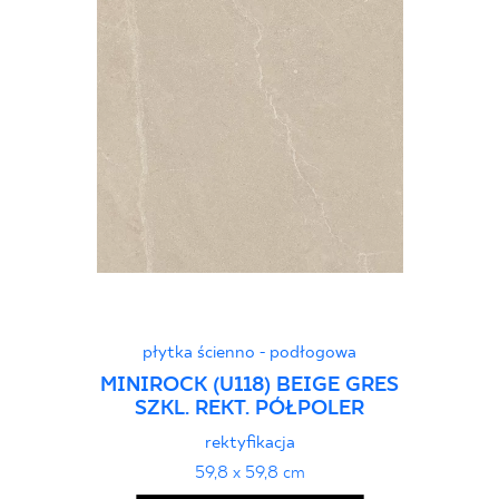
płytka ścienno - podłogowa
MINIROCK (U118) BEIGE GRES
SZKL. REKT. PÓŁPOLER
rektyfikacja
59,8 x 59,8 cm