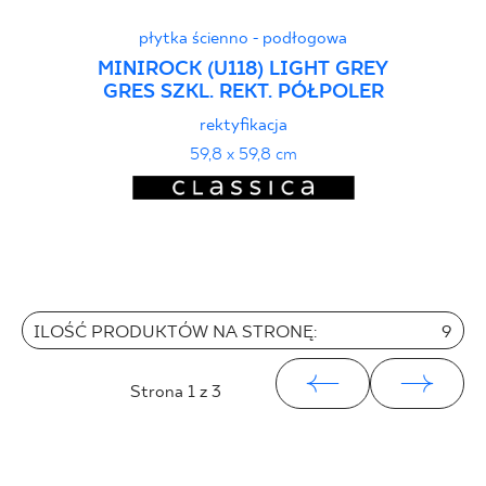
płytka ścienno - podłogowa
MINIROCK (U118) LIGHT GREY
GRES SZKL. REKT. PÓŁPOLER
rektyfikacja
59,8 x 59,8 cm
ILOŚĆ PRODUKTÓW NA STRONĘ:
9
Strona
1
z 3