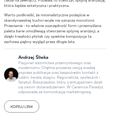
także na zewnątrz. Pozwala to stworzyć spójną aranżację,
która będzie estetyczna i praktyczna.
Warto podkreślić, że minimalistyczne podejście w
skandynawskiej kuchni wcale nie oznacza monotonii.
Przeciwnie - to właśnie oszczędność form i przemyślana
paleta barw umożliwiają stworzenie spójnej aranżacji, a
dzięki trwałości płytek czy spieków kompozycja ta
zachowa piękny wygląd przez długie lata.
Andrzej Śliwka
Pasjonat wzornictwa przemysłowego oraz
modernizmu. Chętnie poszerza swoją wiedzę
poprzez publikacje oraz bezpośredni kontakt z
ludźmi świata dizajnu. Regionalista, społecznik i
fanatyk Bieszczadów, który z entuzjazmem dzieli
się swoim doświadczeniem. W Ceramice Paradyż
odpowiada za komunikację marketingową.
KOPIUJ LINK