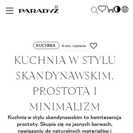
PL
EN
INSPIRACJE
SK
Po
KUCHNIA
DE
4 min. czytania
S
UK
KUCHNIA W STYLU
S
PRODUKTY
RU
K
SKANDYNAWSKIM.
KOLEKCJE
PROSTOTA I
MINIMALIZM
DLA BIZNESU
Kuchnia w stylu skandynawskim to kwintesencja
prostoty. Skupia się na jasnych barwach,
nawiązaniu do naturalnych materiałów i