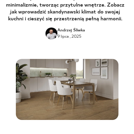
minimalizmie, tworząc przytulne wnętrze. Zobacz
BLOG
jak wprowadzić skandynawski klimat do swojej
kuchni i cieszyć się przestrzenią pełną harmonii.
GDZIE KUPIĆ
Andrzej Śliwka
9 lipca , 2025
O NAS
KARIERA
MÓJ PROFIL
KONTAKT
PL
EN
SK
DE
UK
RU