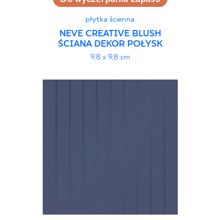
płytka ścienna
NEVE CREATIVE BLUSH
ŚCIANA DEKOR POŁYSK
9,8 x 9,8 cm