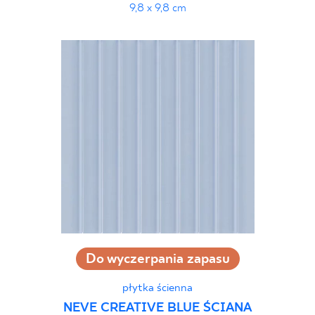
9,8 x 9,8 cm
Do wyczerpania zapasu
płytka ścienna
NEVE CREATIVE BLUE ŚCIANA