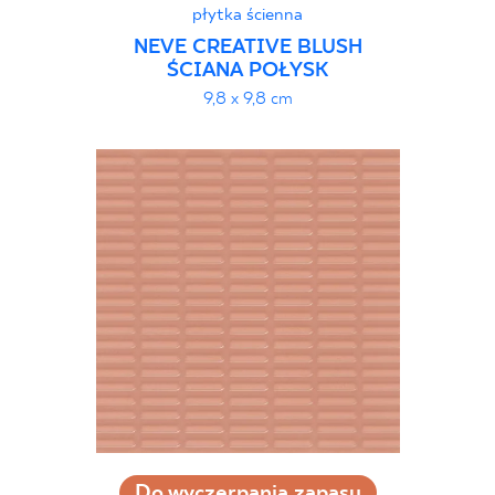
płytka ścienna
NEVE CREATIVE BLUSH
ŚCIANA POŁYSK
9,8 x 9,8 cm
Do wyczerpania zapasu