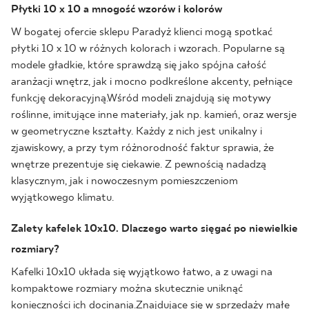
Płytki 10 x 10 a mnogość wzorów i kolorów
W bogatej ofercie sklepu Paradyż klienci mogą spotkać
płytki 10 x 10 w różnych kolorach i wzorach. Popularne są
modele gładkie, które sprawdzą się jako spójna całość
aranżacji wnętrz, jak i mocno podkreślone akcenty, pełniące
funkcję dekoracyjną.Wśród modeli znajdują się motywy
roślinne, imitujące inne materiały, jak np. kamień, oraz wersje
w geometryczne kształty. Każdy z nich jest unikalny i
zjawiskowy, a przy tym różnorodność faktur sprawia, że
wnętrze prezentuje się ciekawie. Z pewnością nadadzą
klasycznym, jak i nowoczesnym pomieszczeniom
wyjątkowego klimatu.
Zalety kafelek 10x10. Dlaczego warto sięgać po niewielkie
rozmiary?
Kafelki 10x10 układa się wyjątkowo łatwo, a z uwagi na
kompaktowe rozmiary można skutecznie uniknąć
konieczności ich docinania.Znajdujące się w sprzedaży małe