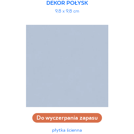
DEKOR POŁYSK
9,8 x 9,8 cm
Do wyczerpania zapasu
płytka ścienna