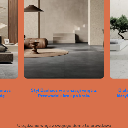
worzyć
Styl Bauhaus w aranżacji wnętrz.
Biał
wdę
Przewodnik krok po kroku
klas
Urządzanie wnętrz swojego domu to prawdziwa