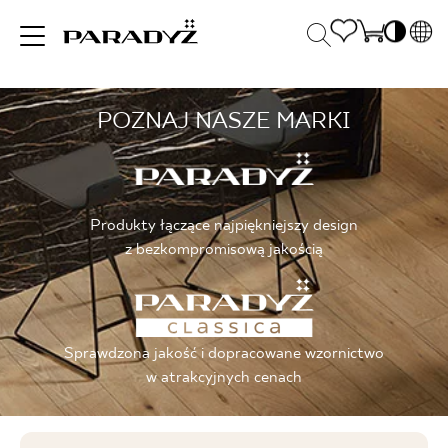
PL
EN
POZNAJ NASZE MARKI
INSPIRACJE
SK
Po
DE
S
UK
S
PRODUKTY
RU
K
Produkty łączące najpiękniejszy design
z bezkompromisową jakością
KOLEKCJE
Sprawdzona jakość i dopracowane wzornictwo
DLA BIZNESU
w atrakcyjnych cenach