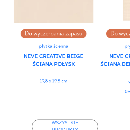
Certyfikat Zgodności Wyrobu z Polską
Normą 45/N/25 - Grupa BIII
PDF 382 KB
Do wyczerpania zapasu
Do wycz
Deklaracje właściwości użytkowych
płytka ścienna
pł
PDF
NEVE CREATIVE BEIGE
NEVE C
ŚCIANA POŁYSK
ŚCIANA DE
19,8 x 19,8 cm
r
89
WSZYSTKIE
PRODUKTY