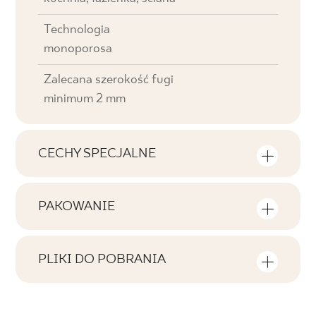
Technologia
monoporosa
Zalecana szerokość fugi
minimum 2 mm
CECHY SPECJALNE
Najważniejsze cechy produktu
PAKOWANIE
Tonalność
Informacje na temat ilości sztuk i metrów
V0
kwadratowych w jednym opakowaniu
PLIKI DO POBRANIA
produktu
Twarzowość
Tutaj znajdziesz pliki do pobrania związane z
F1
produktem
Liczba produktów w opakowaniu