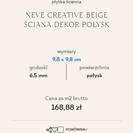
płytka ścienna
BLOG
NEVE CREATIVE BEIGE
ŚCIANA DEKOR POŁYSK
GDZIE KUPIĆ
O NAS
wymiary
KARIERA
9,8 x 9,8 cm
grubość
powierzchnia
6,5 mm
połysk
MÓJ PROFIL
Cena za m2 brutto
KONTAKT
168,88 zł
PL
EN
SK
DE
UK
RU
PORÓWNAJ