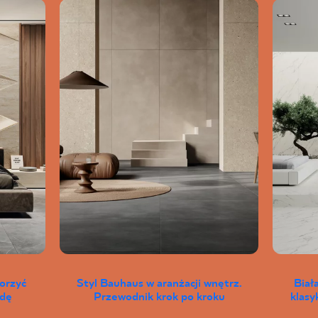
worzyć
Styl Bauhaus w aranżacji wnętrz.
Biał
wdę
Przewodnik krok po kroku
klas