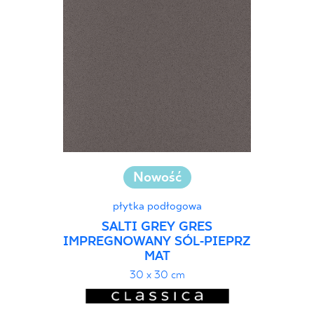
30 x 120 cm
40 x 120 cm
45 x 90 cm
60 x 120 cm
60 x 90 cm
120 x 280 cm
120 x 300 cm
Nowość
płytka podłogowa
SALTI GREY GRES
IMPREGNOWANY SÓL-PIEPRZ
MAT
30 x 30 cm