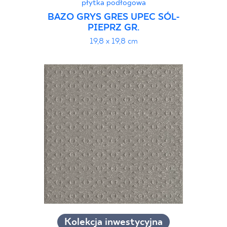
płytka podłogowa
BAZO GRYS GRES UPEC SÓL-
PIEPRZ GR.
19,8 x 19,8 cm
Kolekcja inwestycyjna