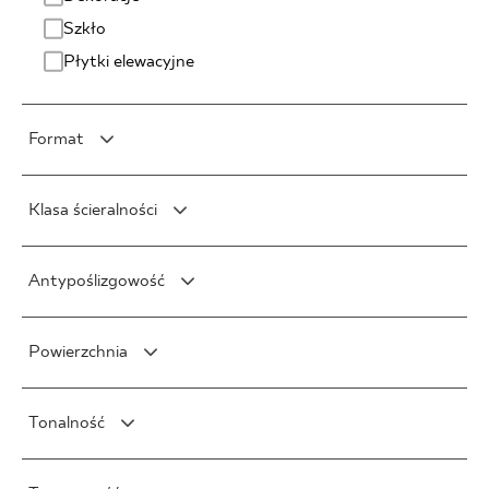
Szkło
Płytki elewacyjne
Format
Prostokąt
Klasa ścieralności
1 x 90 cm
Kwadrat
2 x 60 cm
Klasa 3/750
5 x 5 cm
Heksagon
Antypoślizgowość
2 x 75 cm
Klasa 3/1500
10 x 10 cm
6.5 x 30 cm
Romb
2 x 90 cm
Klasa 4/2100
20 x 20 cm
R10
17 x 20 cm
21 x 24 cm
Inny kształt
5 x 40 cm
Powierzchnia
Klasa 4/6000
30 x 30 cm
R11
20 x 24 cm
3 x 60 cm
7 x 60 cm
Klasa 4/12000
40 x 40 cm
R12
22 x 26 cm
Mat
3 x 4 cm
7 x 25 cm
Klasa 5/ >12000
Tonalność
60 x 60 cm
R9
Poler
3 x 3 cm
7 x 40 cm
75 x 75 cm
Półpoler
V0
3 x 20 cm
7 x 30 cm
90 x 90 cm