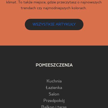
klimat. To także miejsce, gdzie przeczytasz o najnowszych
trendach czy najmodniejszych kolorach.
WSZYSTKIE ARTYKUŁY
POMIESZCZENIA
Kuchnia
Łazienka
Salon
Przedpokój
Balkon i taras