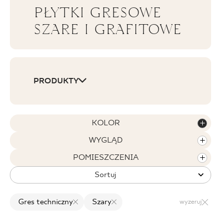
PŁYTKI GRESOWE
BLOG
SZARE I GRAFITOWE
GDZIE KUPIĆ
O NAS
PRODUKTY
KARIERA
KOLOR
MÓJ PROFIL
WYGLĄD
POMIESZCZENIA
KONTAKT
Sortuj
Gres techniczny
Szary
wyzeruj
PL
EN
SK
DE
UK
RU