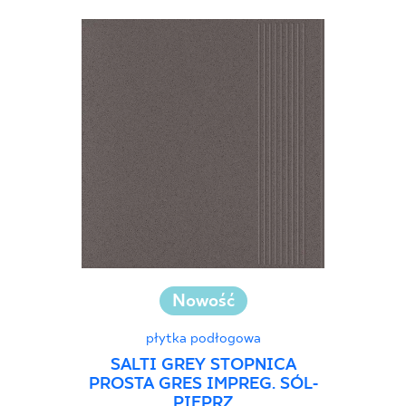
Nowość
płytka podłogowa
SALTI GREY STOPNICA
PROSTA GRES IMPREG. SÓL-
PIEPRZ