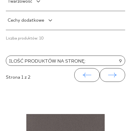
Twarzowość
Połysk
V1
5 x 20 cm
8 x 30 cm
120 x 120 cm
Satyna
V2
5 x 30 cm
F1
9 x 30 cm
Cechy dodatkowe
V3
10 x 60 cm
F1-10
9 x 40 cm
V4
15 x 89 cm
F1-20
Mrozoodporność
10 x 60 cm
Liczba produktów: 10
27 x 27 cm
F1-80
Struktura
10 x 20 cm
27 x 30 cm
Rektyfikacja
10 x 30 cm
30 x 33 cm
15 x 90 cm
ILOŚĆ PRODUKTÓW NA STRONĘ:
9
31 x 31 cm
20 x 30 cm
33 x 33 cm
20 x 120 cm
Strona
1
z 2
20 x 60 cm
25 x 40 cm
25 x 75 cm
25 x 33 cm
30 x 60 cm
30 x 90 cm