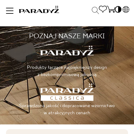
PL
EN
POZNAJ NASZE MARKI
INSPIRACJE
SK
Po
DE
S
UK
S
PRODUKTY
RU
K
Produkty łączące najpiękniejszy design
z bezkompromisową jakością
KOLEKCJE
Sprawdzona jakość i dopracowane wzornictwo
DLA BIZNESU
w atrakcyjnych cenach