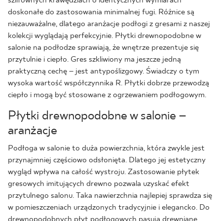
szlifownych krawędziach o identycznych wymiarach
doskonałe do zastosowania minimalnej fugi. Różnice są
niezauważalne, dlatego aranżacje podłogi z gresami z naszej
kolekcji wyglądają perfekcyjnie. Płytki drewnopodobne w
salonie na podłodze sprawiają, że wnętrze prezentuje się
przytulnie i ciepło. Gres szkliwiony ma jeszcze jedną
praktyczną cechę – jest antypoślizgowy. Świadczy o tym
wysoka wartość współczynnika R. Płytki dobrze przewodzą
ciepło i mogą być stosowane z ogrzewaniem podłogowym.
Płytki drewnopodobne w salonie –
aranżacje
Podłoga w salonie to duża powierzchnia, która zwykle jest
przynajmniej częściowo odsłonięta. Dlatego jej estetyczny
wygląd wpływa na całość wystroju. Zastosowanie płytek
gresowych imitujących drewno pozwala uzyskać efekt
przytulnego salonu. Taka nawierzchnia najlepiej sprawdza się
w pomieszczeniach urządzonych tradycyjnie i elegancko. Do
drewnopodobnych płyt podłogowych pasują drewniane