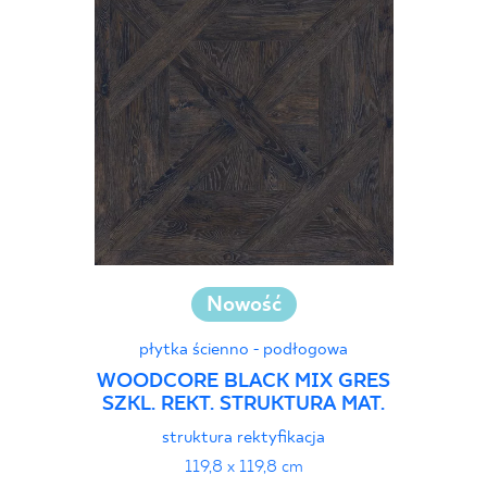
Nowość
płytka ścienno - podłogowa
WOODCORE BLACK MIX GRES
SZKL. REKT. STRUKTURA MAT.
struktura rektyfikacja
119,8 x 119,8 cm