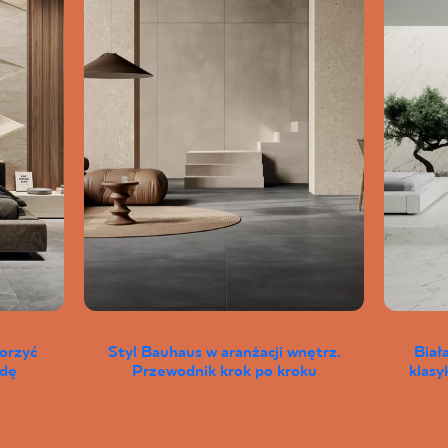
worzyć
Styl Bauhaus w aranżacji wnętrz.
Biał
wdę
Przewodnik krok po kroku
klas