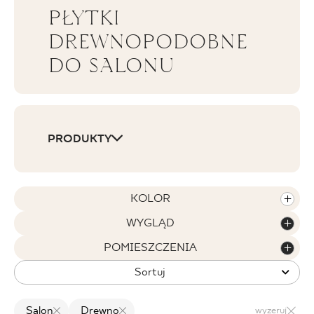
PŁYTKI
BLOG
DREWNOPODOBNE
DO SALONU
GDZIE KUPIĆ
O NAS
KARIERA
PRODUKTY
MÓJ PROFIL
KOLOR
WYGLĄD
KONTAKT
POMIESZCZENIA
Sortuj
PL
EN
SK
DE
UK
RU
Salon
Drewno
wyzeruj