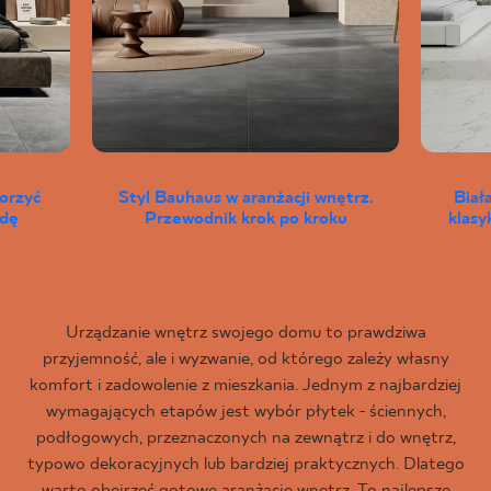
worzyć
Styl Bauhaus w aranżacji wnętrz.
Biał
wdę
Przewodnik krok po kroku
klas
Urządzanie wnętrz swojego domu to prawdziwa
przyjemność, ale i wyzwanie, od którego zależy własny
komfort i zadowolenie z mieszkania. Jednym z najbardziej
wymagających etapów jest wybór płytek - ściennych,
podłogowych, przeznaczonych na zewnątrz i do wnętrz,
typowo dekoracyjnych lub bardziej praktycznych. Dlatego
warto obejrzeć gotowe aranżacje wnętrz. To najlepsze