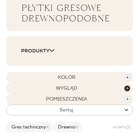
PŁYTKI GRESOWE
BLOG
DREWNOPODOBNE
GDZIE KUPIĆ
O NAS
PRODUKTY
KARIERA
KOLOR
MÓJ PROFIL
WYGLĄD
POMIESZCZENIA
KONTAKT
Sortuj
Gres techniczny
Drewno
wyzeruj
PL
EN
SK
DE
UK
RU