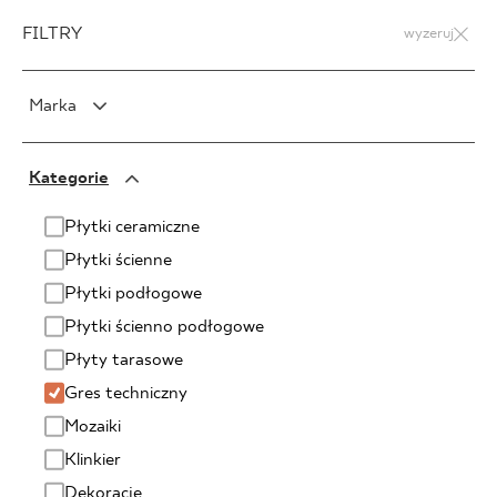
FILTRY
wyzeruj
Marka
PARADYŻ
Kategorie
PARADYŻ Classica
SENSES
Płytki ceramiczne
Płytki ścienne
Płytki podłogowe
Płytki ścienno podłogowe
Płyty tarasowe
Gres techniczny
Mozaiki
Klinkier
Dekoracje