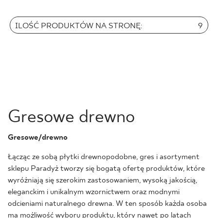
30 x 120 cm
ILOŚĆ PRODUKTÓW NA STRONĘ:
9
40 x 120 cm
45 x 90 cm
1
60 x 120 cm
60 x 90 cm
120 x 280 cm
120 x 300 cm
Gresowe drewno
Gresowe/drewno
Łącząc ze sobą płytki drewnopodobne, gres i asortyment
sklepu Paradyż tworzy się bogatą ofertę produktów, które
wyróżniają się szerokim zastosowaniem, wysoką jakością,
eleganckim i unikalnym wzornictwem oraz modnymi
odcieniami naturalnego drewna. W ten sposób każda osoba
ma możliwość wyboru produktu, który nawet po latach