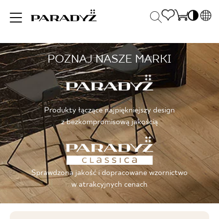
PL
EN
POZNAJ NASZE MARKI
INSPIRACJE
SK
Po
DE
S
UK
S
PRODUKTY
RU
K
Produkty łączące najpiękniejszy design
z bezkompromisową jakością
KOLEKCJE
Sprawdzona jakość i dopracowane wzornictwo
DLA BIZNESU
w atrakcyjnych cenach