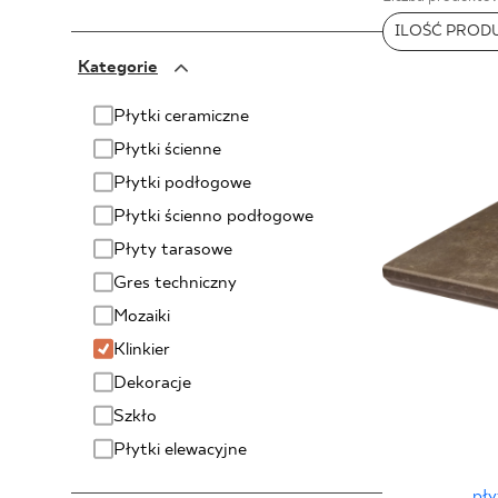
DLA BIZ
ILOŚĆ PROD
PARADYŻ
Kategorie
PARADYŻ Classica
SENSES
BLOG
Płytki ceramiczne
Płytki ścienne
MÓJ PROFIL
Płytki podłogowe
GDZIE KUPIĆ
Płytki ścienno podłogowe
O NAS
Płyty tarasowe
KARIERA
Gres techniczny
Mozaiki
KONTAKT
Klinkier
Dekoracje
Szkło
Płytki elewacyjne
PL
EN
SK
DE
UK
RU
pł