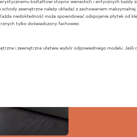
erystycznemu kształtowi stopnic weneckich i antycznych każdy 
a schody zewnętrzne należy układać z zachowaniem maksymalnej sta
 Każda niedokładność może spowodować odspojenie płytek od kleju
trznych tylko doświadczony fachowiec.
ętrzne i zewnętrzne ułatwia wybór odpowiedniego modelu. Jeśli