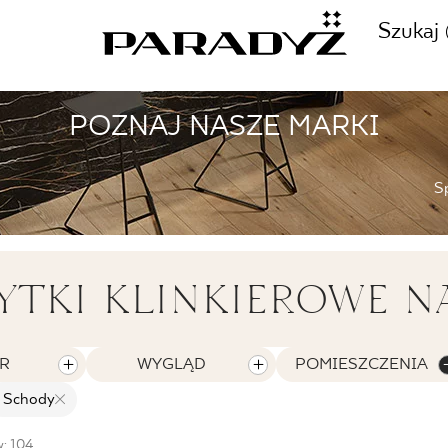
Szukaj
POZNAJ NASZE MARKI
ZADZWOŃ DO NAS
CJE
S
+48 80
TY
YTKI KLINKIEROWE N
SKLEP INTERNETOWY
E
R
WYGLĄD
POMIESZCZENIA
44 736
Schody
w: 104