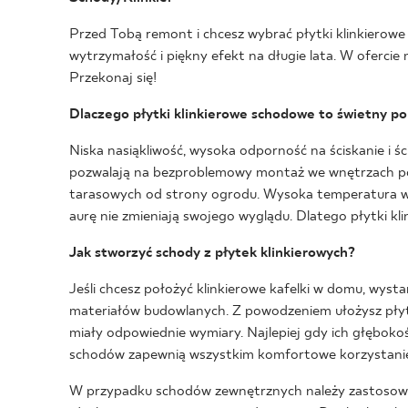
Przed Tobą remont i chcesz wybrać płytki klinkierowe
wytrzymałość i piękny efekt na długie lata. W oferci
Przekonaj się!
Dlaczego płytki klinkierowe schodowe to świetny p
Niska nasiąkliwość, wysoka odporność na ściskanie i śc
pozwalają na bezproblemowy montaż we wnętrzach pom
tarasowych od strony ogrodu. Wysoka temperatura wyp
aurę nie zmieniają swojego wyglądu. Dlatego płytki k
Jak stworzyć schody z płytek klinkierowych?
Jeśli chcesz położyć klinkierowe kafelki w domu, wys
materiałów budowlanych. Z powodzeniem ułożysz płytki
miały odpowiednie wymiary. Najlepiej gdy ich głębokoś
schodów zapewnią wszystkim komfortowe korzystanie 
W przypadku schodów zewnętrznych należy zastosować 