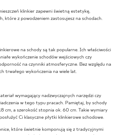
ieszczeń klinkier zapewni świetną estetykę,
ch, które z powodzeniem zastosujesz na schodach.
linkierowe na schody są tak popularne. Ich właściwości
aniałe wykończenie schodów wejściowych czy
odporność na czynniki atmosferyczne. Bez względu na
ch trwałego wykończenia na wiele lat.
 materiał wymagający nadzwyczajnych narzędzi czy
iadczenia w tego typu pracach. Pamiętaj, by schody
18 cm, a szerokość stopnia ok. 60 cm. Takie wymiary
służyć Ci klasyczne płytki klinkierowe schodowe.
ice, które świetnie komponują się z tradycyjnymi