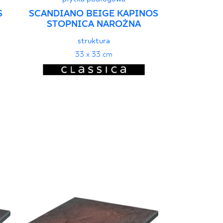
płyt
S
SCANDIANO BEIGE KAPINOS
SUNDOWN M
STOPNICA NAROŻNA
STOPN
struktura
33 x 33 cm
3