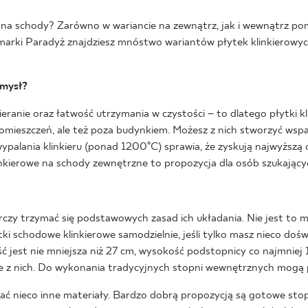
 na schody? Zarówno w wariancie na zewnątrz, jak i wewnątrz pom
e marki Paradyż znajdziesz mnóstwo wariantów płytek klinkierowy
omysł?
ieranie oraz łatwość utrzymania w czystości – to dlatego płytki k
ieszczeń, ale też poza budynkiem. Możesz z nich stworzyć wsp
alania klinkieru (ponad 1200°C) sprawia, że zyskują najwyższą 
linkierowe na schody zewnętrzne to propozycja dla osób szukający
tarczy trzymać się podstawowych zasad ich układania. Nie jest to
 schodowe klinkierowe samodzielnie, jeśli tylko masz nieco dośw
ć jest nie mniejsza niż 27 cm, wysokość podstopnicy co najmniej 
z nich. Do wykonania tradycyjnych stopni wewnętrznych mogą po
nieco inne materiały. Bardzo dobrą propozycją są gotowe stopn