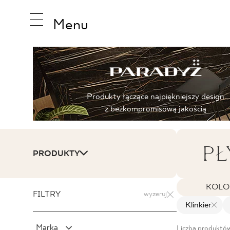
Menu
INSPIRA
Produkty łączące najpiękniejszy design
z bezkompromisową jakością
PRODUK
PŁ
PRODUKTY
KOLEKCJ
KOLO
FILTRY
wyzeruj
Klinkier
Marka
Liczba produktó