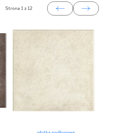
Strona
1
z 12
płytka podłogowa