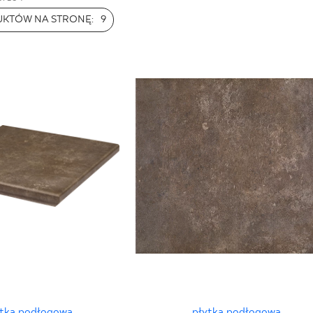
NESU
UKTÓW NA STRONĘ:
9
FOLLOW US
ytka podłogowa
płytka podłogowa