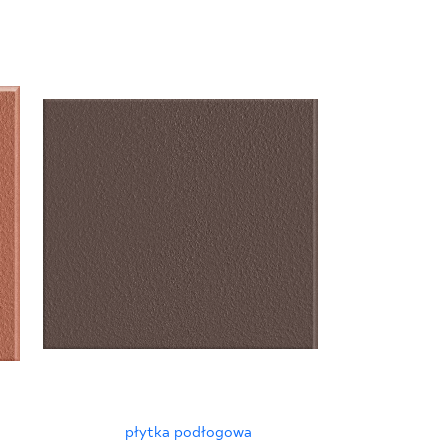
płyt
SUNDOWN 
STOP
płytka podłogowa