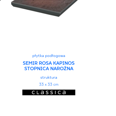
płyt
płytka podłogowa
SUNDOWN
STOP
SEMIR ROSA KAPINOS
STOPNICA NAROŻNA
struktura
3
33 x 33 cm