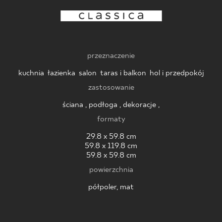
BLOG
GDZIE KUPIĆ
przeznaczenie
O NAS
kuchnia
,
łazienka
,
salon
,
taras i balkon
,
hol i przedpokój
zastosowanie
KARIERA
ściana , podłoga , dekoracje ,
formaty
MÓJ PROFIL
29.8 x 59.8 cm
59.8 x 119.8 cm
59.8 x 59.8 cm
KONTAKT
powierzchnia
półpoler, mat
PL
EN
SK
DE
UK
RU