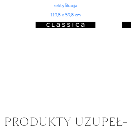
rektyfikacja
119,8 x 59,8 cm
PRO­DUK­TY UZU­PEŁ­