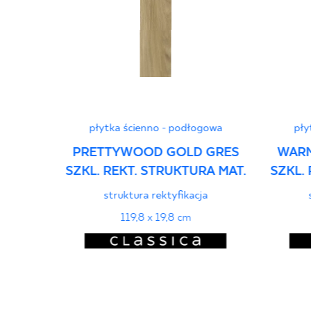
płytka ścienno - podłogowa
pły
PRETTYWOOD GOLD GRES
WAR
SZKL. REKT. STRUKTURA MAT.
SZKL.
struktura rektyfikacja
119,8 x 19,8 cm