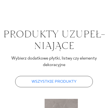
PRO­DUK­TY UZU­PEŁ­
NIA­JĄ­CE
Wybierz dodatkowe płytki, listwy czy elementy
dekoracyjne
WSZYSTKIE PRODUKTY