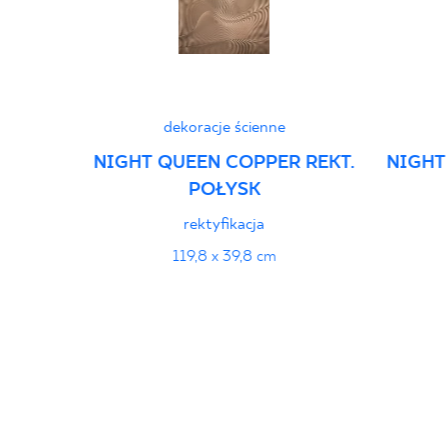
dekoracje ścienne
NIGHT QUEEN COPPER REKT.
NIGHT
POŁYSK
rektyfikacja
119,8 x 39,8 cm