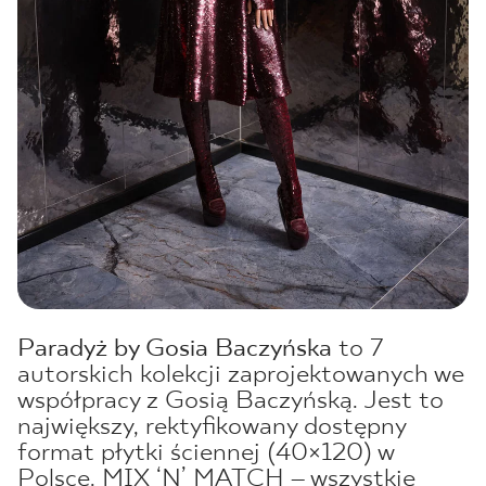
Paradyż by Gosia Baczyńska
to 7
autorskich kolekcji zaprojektowanych we
współpracy z Gosią Baczyńską. Jest to
największy, rektyfikowany dostępny
format płytki ściennej (40×120) w
Polsce. MIX ‘N’ MATCH – wszystkie