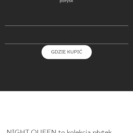
połysk
GDZIE KUPIĆ
NIGHT QUEEN to kolekcja płytek