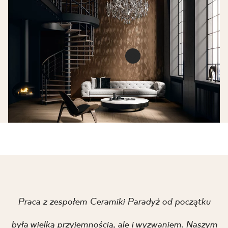
Night queen black
ściana rekt. połysk
PŁYTKA ŚCIENNA
119,8 X 39,8 CM
Night queen coppe
rekt. połysk
DEKORACJE ŚCIENNE
Praca z zespołem Ceramiki Paradyż od początku
119,8 X 39,8 CM
była wielką przyjemnością, ale i wyzwaniem. Naszym