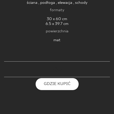
ściana , podłoga , elewacja , schody
formaty
30 x 60 cm
6.5 x 39.7 cm
powierzchnia
mat
GDZIE KUPIĆ