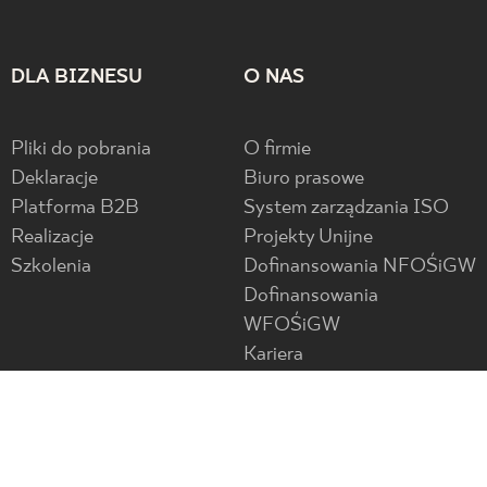
DLA BIZNESU
O NAS
Pliki do pobrania
O firmie
Deklaracje
Biuro prasowe
Platforma B2B
System zarządzania ISO
Realizacje
Projekty Unijne
Szkolenia
Dofinansowania NFOŚiGW
Dofinansowania
WFOŚiGW
Kariera
Usługa projektowania
Kodeks etyczny
Ogólne warunki dostaw
Strategia podatkowa