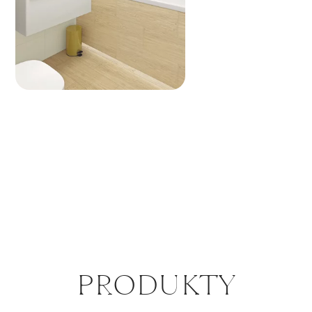
PRO­DUK­TY