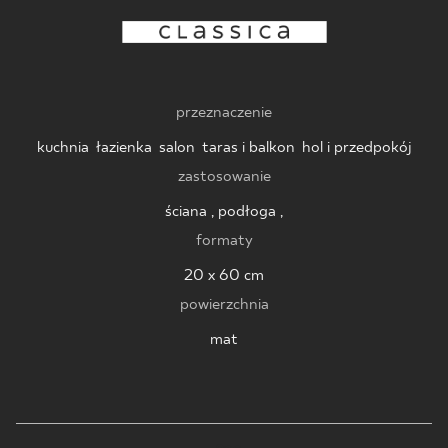
BLOG
GDZIE KUPIĆ
przeznaczenie
O NAS
kuchnia
,
łazienka
,
salon
,
taras i balkon
,
hol i przedpokój
zastosowanie
KARIERA
ściana , podłoga ,
formaty
MÓJ PROFIL
20 x 60 cm
powierzchnia
mat
KONTAKT
PL
EN
SK
DE
UK
RU