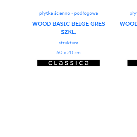
płytka ścienno - podłogowa
pły
WOOD BASIC BEIGE GRES
WOOD
SZKL.
struktura
60 x 20 cm