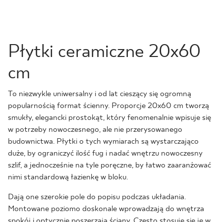
Płytki ceramiczne 20x60
cm
To niezwykle uniwersalny i od lat cieszący się ogromną
popularnością format ścienny. Proporcje 20x60 cm tworzą
smukły, elegancki prostokąt, który fenomenalnie wpisuje się
w potrzeby nowoczesnego, ale nie przerysowanego
budownictwa. Płytki o tych wymiarach są wystarczająco
duże, by ograniczyć ilość fug i nadać wnętrzu nowoczesny
szlif, a jednocześnie na tyle poręczne, by łatwo zaaranżować
nimi standardową łazienkę w bloku.
Dają one szerokie pole do popisu podczas układania.
Montowane poziomo doskonale wprowadzają do wnętrza
spokój i optycznie poszerzają ściany. Często stosuje się je w