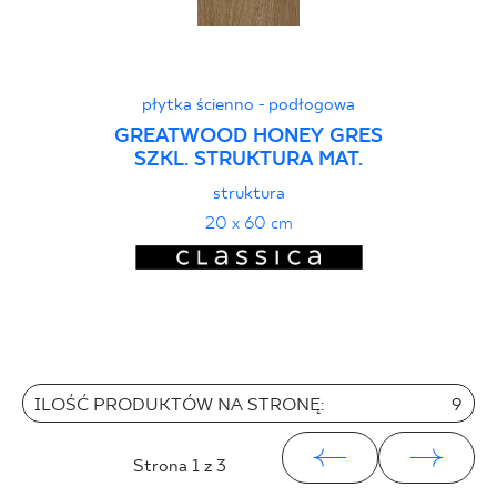
płytka ścienno - podłogowa
GREATWOOD HONEY GRES
SZKL. STRUKTURA MAT.
struktura
20 x 60 cm
ILOŚĆ PRODUKTÓW NA STRONĘ:
9
Strona
1
z 3