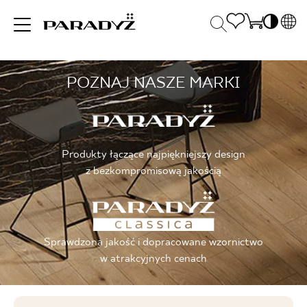
PL
EN
POZNAJ NASZE MARKI
INSPIRACJE
SK
Po
DE
S
UK
S
PRODUKTY
RU
K
Produkty łączące najpiękniejszy design
z bezkompromisową jakością
KOLEKCJE
Sprawdzona jakość i dopracowane wzornictwo
DLA BIZNESU
w atrakcyjnych cenach