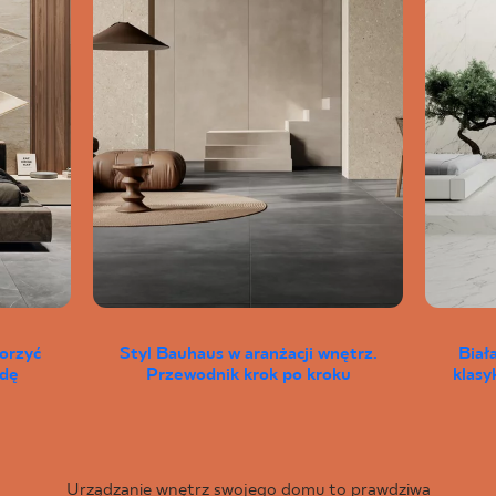
worzyć
Styl Bauhaus w aranżacji wnętrz.
Biał
wdę
Przewodnik krok po kroku
klas
Urządzanie wnętrz swojego domu to prawdziwa