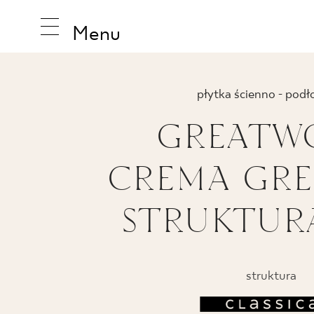
Menu
płytka ścienno - pod
GREATW
INSPIRA
CREMA GRES
PRODUK
STRUKTUR
KOLEKCJ
struktura