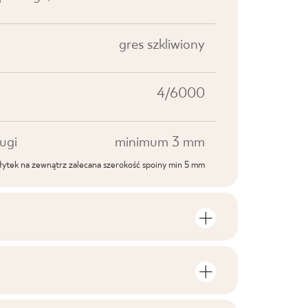
gres szkliwiony
4/6000
ugi
minimum 3 mm
ytek na zewnątrz zalecana szerokość spoiny min 5 mm
roduktu
lości sztuk i metrów kwadratowych w
V2