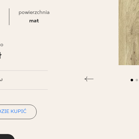
NESU
powierzchnia
FOLLOW US
mat
to
ł
J
ZIE KUPIĆ