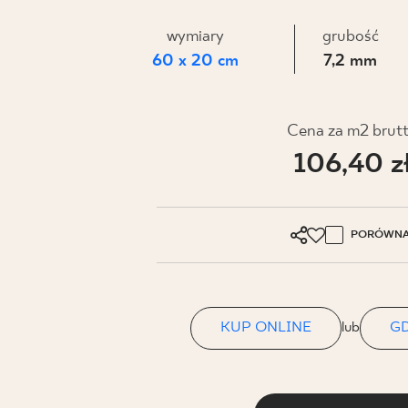
DLA BIZ
wymiary
grubość
60 x 20 cm
7,2 mm
BLOG
MÓJ PROFIL
Cena za m2 brut
106,40 z
GDZIE KUPIĆ
O NAS
KARIERA
PORÓWNA
KONTAKT
KUP ONLINE
lub
GD
PL
EN
SK
DE
UK
RU