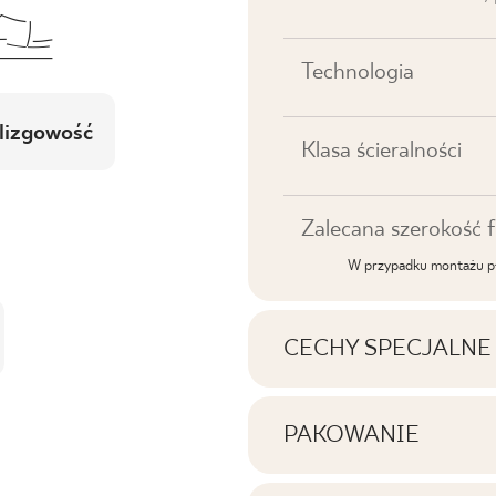
Technologia
lizgowość
Klasa ścieralności
Zalecana szerokość f
W przypadku montażu pł
CECHY SPECJALNE
Najważniejsze cechy p
PAKOWANIE
Informacje na temat i
Tonalność