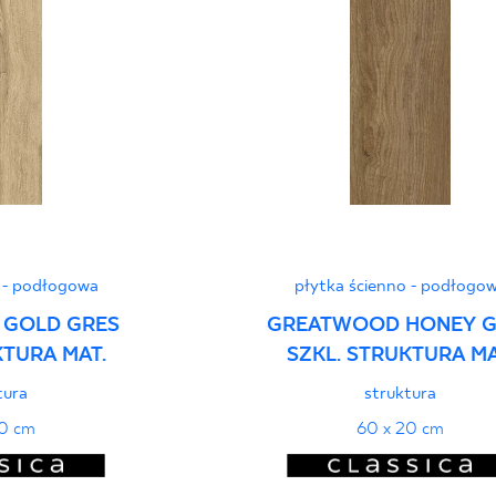
Certyfikat uprawnia
wyrobu znakiem bez
B-21
Certyfikat uprawnia
wyrobu znakiem bez
- Grupa BIa
 - podłogowa
płytka ścienno - podłogo
GOLD GRES
GREATWOOD HONEY G
KTURA MAT.
SZKL. STRUKTURA MA
Certyfikat zgodnośc
tura
struktura
96-N-21
20 cm
60 x 20 cm
Deklaracje właściwo