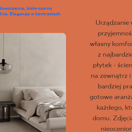
Nowoczesna, biało-czarna
lnia. Elegancja w kontrastach
Urządzanie
przyjemność
własny komfor
z najbardz
płytek - ści
na zewnątrz i
bardziej pr
gotowe aranżac
każdego, kt
domu. Zdjęci
nieocenio