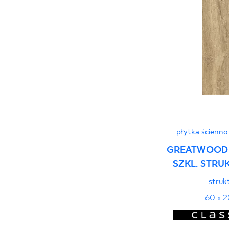
płytka ścienno
GREATWOOD 
SZKL. STRU
struk
60 x 