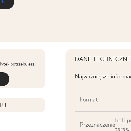
JĘ
DANE TECHNICZNE
płytek potrzebujesz!
Najważniejsze informa
Format
TU
hol i 
Przeznaczenie
taras,