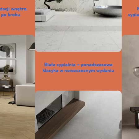
żacji wnętrz.
 po kroku
sypia
Biała sypialnia – ponadczasowa
klasyka w nowoczesnym wydaniu