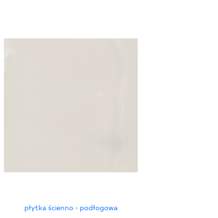
płytka ścienno - podłogowa