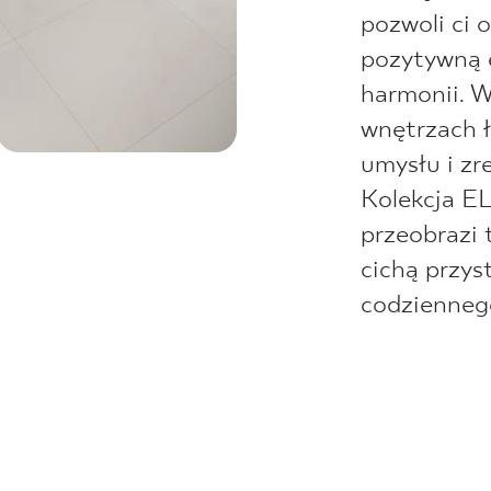
pozwoli ci 
pozytywną 
harmonii. 
wnętrzach ł
umysłu i zr
Kolekcja
przeobrazi 
cichą przys
codzienneg