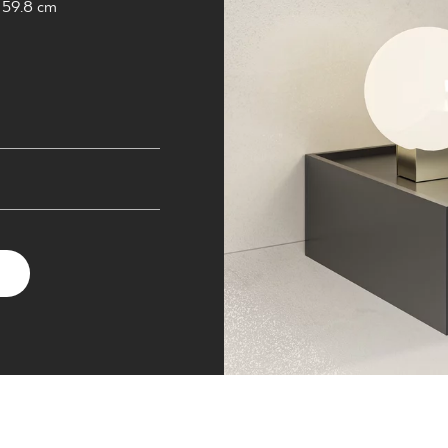
NESU
 59.8 cm
FOLLOW US