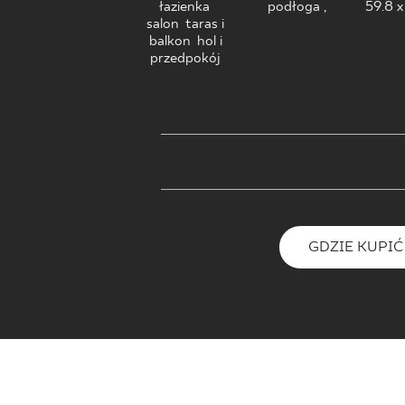
DLA BIZ
łazienka
,
podłoga ,
59.8 x
salon
,
taras i
balkon
,
hol i
przedpokój
BLOG
MÓJ PROFIL
GDZIE KUPIĆ
O NAS
KARIERA
GDZIE KUPIĆ
KONTAKT
PL
EN
SK
DE
UK
RU