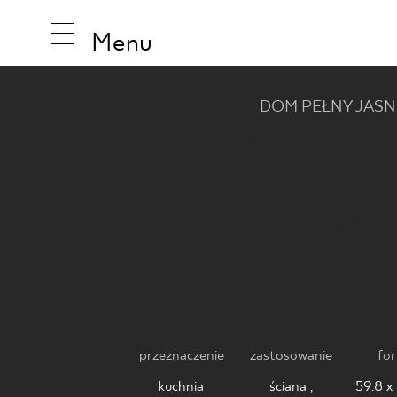
Menu
DOM PEŁNY JAS
ELEGANT
INSPIRA
Stwórz wnętrze pełne nieprzemijaj
dzięki kolekcji ELEGANTSTONE. Del
PRODUK
doskonale oddające wygląd jasn
wytworności każdemu po
KOLEKCJ
przeznaczenie
zastosowanie
fo
kuchnia
,
ściana ,
59.8 x