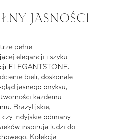
ŁNY JASNOŚCI
trze pełne
ącej elegancji i szyku
ekcji ELEGANTSTONE.
dcienie bieli, doskonale
gląd jasnego onyksu,
tworności każdemu
iu. Brazylijskie,
 czy indyjskie odmiany
ieków inspirują ludzi do
chowego. Kolekcja