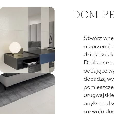
DOM PE
Stwórz wnę
nieprzemijaj
dzięki kol
Delikatne o
oddające wy
dodadzą wy
pomieszczen
urugwajskie
onyksu od w
rozwoju du