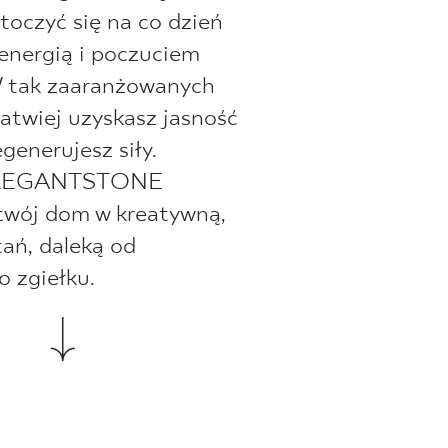
otoczyć się na co dzień
energią i poczuciem
W tak zaaranżowanych
atwiej uzyskasz jasność
egenerujesz siły.
 ELEGANTSTONE
twój dom w kreatywną,
tań, daleką od
o zgiełku.