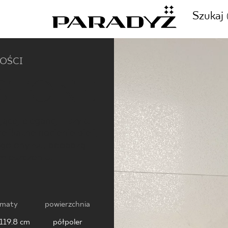
Szukaj
NOŚCI
STONE
ZADZWOŃ DO NAS
CJE
+48 80
ącej elegancji i szyku
ikatne odcienie bieli,
TY
ego onyksu, dodadzą
mieszczeniu.
SKLEP INTERNETOWY
E
44 736
rmaty
powierzchnia
 119.8 cm
półpoler