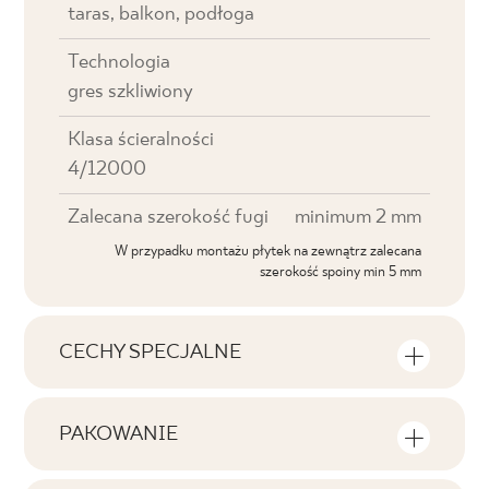
taras, balkon, podłoga
Technologia
gres szkliwiony
Klasa ścieralności
4/12000
Zalecana szerokość fugi
minimum 2 mm
W przypadku montażu płytek na zewnątrz zalecana
szerokość spoiny min 5 mm
CECHY SPECJALNE
Najważniejsze cechy produktu
PAKOWANIE
Tonalność
Informacje na temat ilości sztuk i metrów
V3