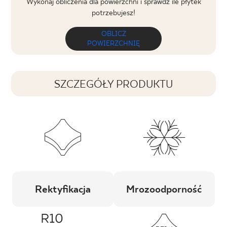
Wykonaj obliczenia dla powierzchni i sprawdź ile płytek
potrzebujesz!
OBLICZ
POWIERZCHNIĘ
SZCZEGÓŁY PRODUKTU
Rektyfikacja
Mrozoodporność