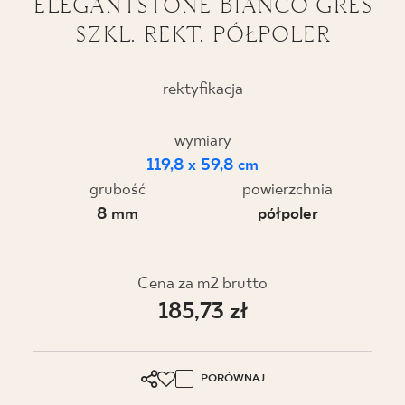
ELEGANTSTONE BIANCO GRES
SZKL. REKT. PÓŁPOLER
BLOG
GDZIE KUPIĆ
rektyfikacja
O NAS
wymiary
119,8 x 59,8 cm
KARIERA
grubość
powierzchnia
8 mm
półpoler
MÓJ PROFIL
Cena za m2 brutto
185,73 zł
KONTAKT
PL
EN
SK
DE
UK
RU
PORÓWNAJ