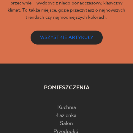
przeciwnie – wydobyć z niego ponadczasowy, klasyczny
klimat. To także miejsce, gdzie przeczytasz o najnowszych
trendach czy najmodniejszych kolorach.
WSZYSTKIE ARTYKUŁY
POMIESZCZENIA
Kuchnia
Łazienka
Salon
Przedpokój