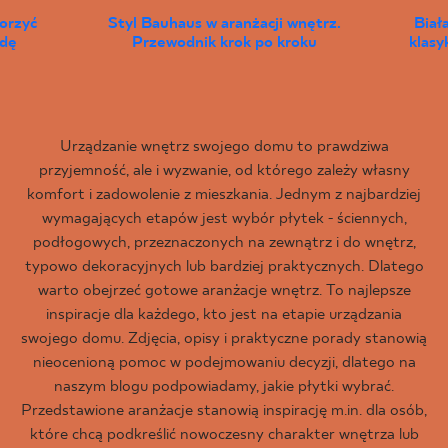
worzyć
Styl Bauhaus w aranżacji wnętrz.
Biał
wdę
Przewodnik krok po kroku
klas
Urządzanie wnętrz swojego domu to prawdziwa
przyjemność, ale i wyzwanie, od którego zależy własny
komfort i zadowolenie z mieszkania. Jednym z najbardziej
wymagających etapów jest wybór płytek - ściennych,
podłogowych, przeznaczonych na zewnątrz i do wnętrz,
typowo dekoracyjnych lub bardziej praktycznych. Dlatego
warto obejrzeć gotowe aranżacje wnętrz. To najlepsze
inspiracje dla każdego, kto jest na etapie urządzania
swojego domu. Zdjęcia, opisy i praktyczne porady stanowią
nieocenioną pomoc w podejmowaniu decyzji, dlatego na
naszym blogu podpowiadamy, jakie płytki wybrać.
Przedstawione aranżacje stanowią inspirację m.in. dla osób,
które chcą podkreślić nowoczesny charakter wnętrza lub