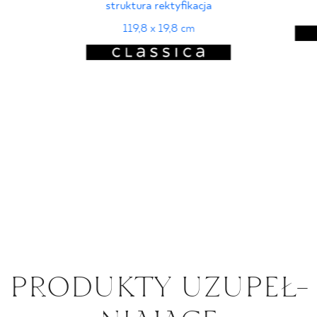
struktura rektyfikacja
119,8 x 19,8 cm
PRO­DUK­TY UZU­PEŁ­