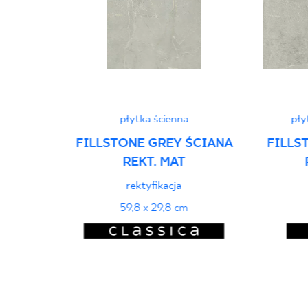
płytka ścienna
pły
FILLSTONE GREY ŚCIANA
FILLS
REKT. MAT
rektyfikacja
59,8 x 29,8 cm