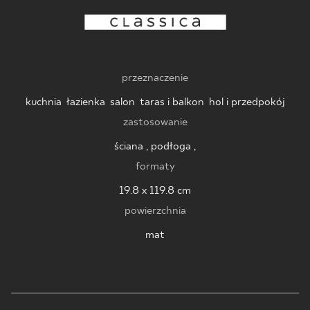
BLOG
GDZIE KUPIĆ
przeznaczenie
O NAS
kuchnia
,
łazienka
,
salon
,
taras i balkon
,
hol i przedpokój
zastosowanie
KARIERA
ściana , podłoga ,
formaty
MÓJ PROFIL
19.8 x 119.8 cm
powierzchnia
mat
KONTAKT
PL
EN
SK
DE
UK
RU