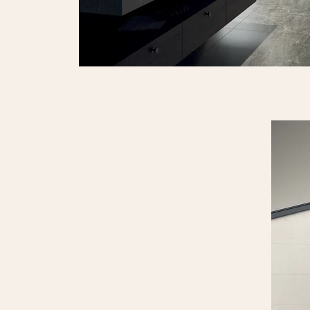
ściana b strukt
rekt.
PŁYTKA ŚCIENN
59,8 X 29,8 CM