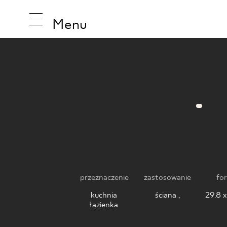
Menu
INSPIRA
AFTER
PRODUK
KOLEKCJ
przeznaczenie
zastosowanie
fo
kuchnia
,
ściana ,
29.8 x
łazienka
,