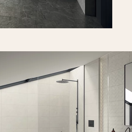
ura
NEW
Afternoon gr
ściana rekt. po
Afternoon brown
A
ściana a struktura
PŁYTKA ŚCIENN
59,8 X 29,8 CM
rekt.
PŁYTKA ŚCIENNA
59,8 X 29,8 CM