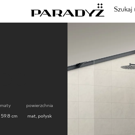
Szukaj
ZADZWOŃ DO NAS
CJE
+48 80
NOON
TY
SKLEP INTERNETOWY
E
rmaty
powierzchnia
44 736
 59.8 cm
mat, połysk