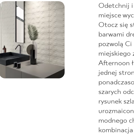
Odetchnij i
miejsce wyc
Otocz się 
barwami dre
pozwolą Ci 
miejskiego 
Afternoon ł
jednej stro
ponadczaso
szarych odc
rysunek sz
urozmaicony
modnego ch
kombinacja 