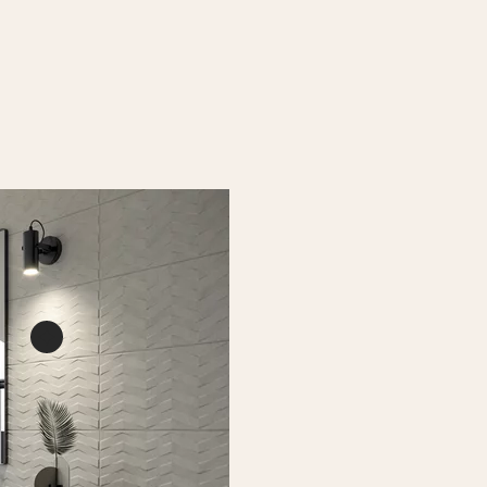
ys
łysk
A