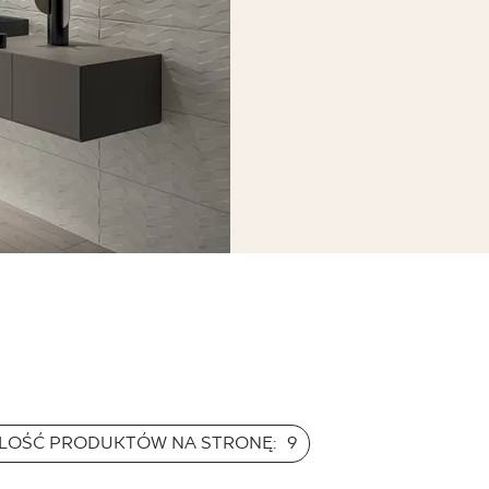
Afternoon silver
ściana struktura rekt.
PŁYTKA ŚCIENNA
59,8 X 29,8 CM
ILOŚĆ PRODUKTÓW NA STRONĘ:
9