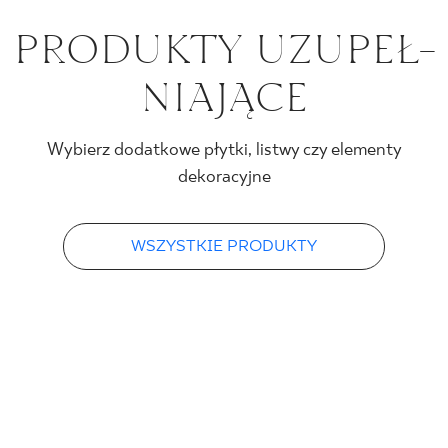
PRO­DUK­TY UZU­PEŁ­
NIA­JĄ­CE
Wybierz dodatkowe płytki, listwy czy elementy
dekoracyjne
WSZYSTKIE PRODUKTY