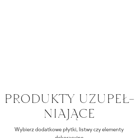
PRO­DUK­TY UZU­PEŁ­
NIA­JĄ­CE
Wybierz dodatkowe płytki, listwy czy elementy