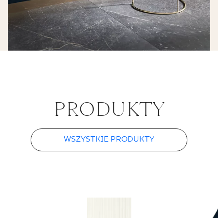
ELEMENTY
WYKOŃCZENIOWE
4,8 X 4,8 CM
PRO­DUK­TY
WSZYSTKIE PRODUKTY