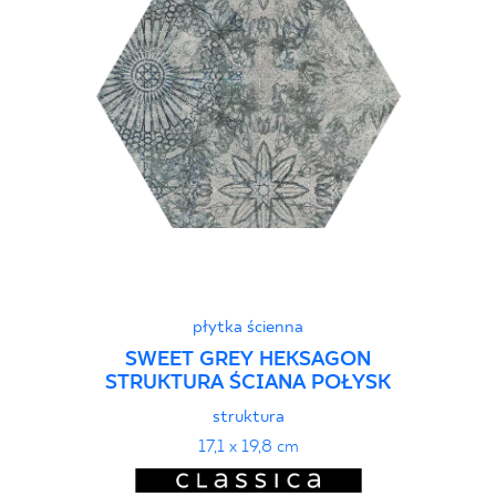
płytka ścienna
SWEET GREY HEKSAGON
STRUKTURA ŚCIANA POŁYSK
struktura
17,1 x 19,8 cm