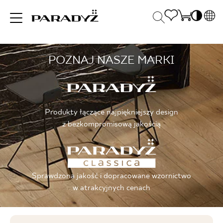
PL
EN
POZNAJ NASZE MARKI
INSPIRACJE
SK
Po
DE
S
UK
S
PRODUKTY
RU
K
Produkty łączące najpiękniejszy design
z bezkompromisową jakością
KOLEKCJE
Sprawdzona jakość i dopracowane wzornictwo
DLA BIZNESU
w atrakcyjnych cenach