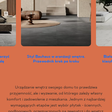
worzyć
Styl Bauhaus w aranżacji wnętrz.
Biał
wdę
Przewodnik krok po kroku
klas
Urządzanie wnętrz swojego domu to prawdziwa
przyjemność, ale i wyzwanie, od którego zależy własny
komfort i zadowolenie z mieszkania. Jednym z najbardziej
wymagających etapów jest wybór płytek - ściennych,
podłogowych, przeznaczonych na zewnątrz i do wnętrz,