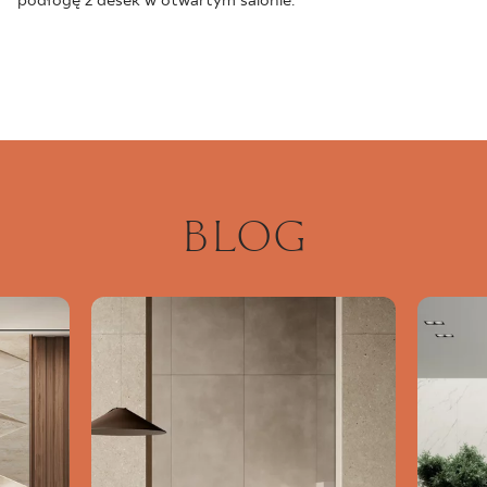
podłogę z desek w otwartym salonie.
BLOG